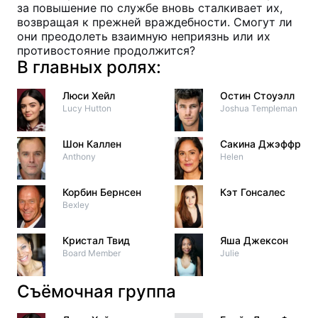
за повышение по службе вновь сталкивает их,
возвращая к прежней враждебности. Смогут ли
они преодолеть взаимную неприязнь или их
противостояние продолжится?
В главных ролях:
Люси Хейл
Остин Стоуэлл
Lucy Hutton
Joshua Templeman
Шон Каллен
Сакина Джэффри
Anthony
Helen
Корбин Бернсен
Кэт Гонсалес
Bexley
Кристал Твид
Яша Джексон
Board Member
Julie
Съёмочная группа