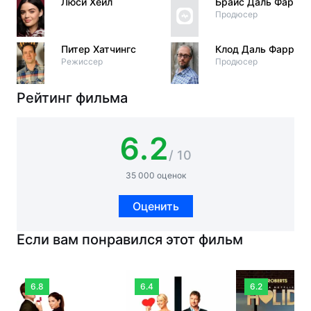
Люси Хейл
Брайс Даль Фарра
Продюсер
Питер Хатчингс
Клод Даль Фарра
Режиссер
Продюсер
Рейтинг фильма
6.2
/ 10
35 000 оценок
Оценить
Если вам понравился этот фильм
6.8
6.4
6.2