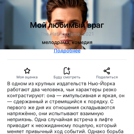
Мой любимый враг
The Hating Game, 2021
мелодрама, комедия
Подробнее
Моя оценка
Буду смотреть
Поделиться
В одном из крупных издательств Нью-Йорка
работают два человека, чьи характеры резко
контрастируют: она — импульсивная и яркая, он
— сдержанный и стремящийся к порядку. С
первого же дня их отношения складываются
напряжённо, они испытывают взаимную
неприязнь. Одна случайная встреча в лифте
приводит к неожиданному поцелую, который
меняет привычный ход событий. Однако борьба