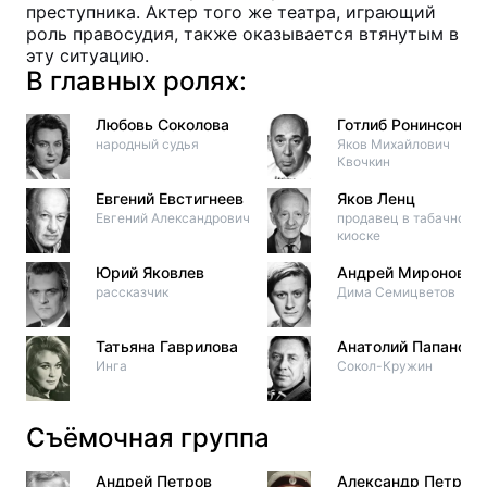
преступника. Актер того же театра, играющий
роль правосудия, также оказывается втянутым в
эту ситуацию.
В главных ролях:
Любовь Соколова
Готлиб Ронинсон
народный судья
Яков Михайлович
Квочкин
Евгений Евстигнеев
Яков Ленц
Евгений Александрович
продавец в табачном
киоске
Юрий Яковлев
Андрей Миронов
рассказчик
Дима Семицветов
Татьяна Гаврилова
Анатолий Папанов
Инга
Сокол-Кружин
Съёмочная группа
Андрей Петров
Александр Петров