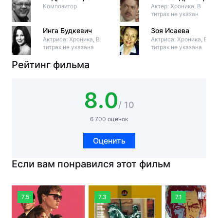
Композитор
Актер: Хроника, В
титрах не указан
Инга Будкевич
Зоя Исаева
Актриса: Хроника, В
Актриса: Хроника, В
титрах не указана
титрах не указана
Рейтинг фильма
8.0
/ 10
6 700 оценок
Оценить
Если вам понравился этот фильм
7.5
7.3
7.1