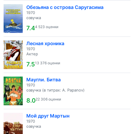
Обезьяна с острова Саругасима
1970
озвучка
7.4
4 523 оценки
Лесная хроника
1970
Актер
7.5
13 376 оценки
Маугли. Битва
1970
озвучка (в титрах: A. Papanov)
8.0
22 306 оценки
Мой друг Мартын
1970
озвучка