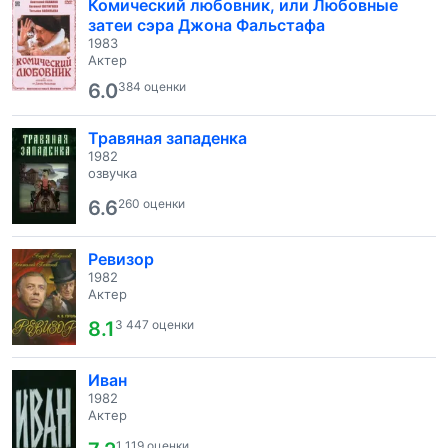
Комический любовник, или Любовные
затеи сэра Джона Фальстафа
1983
Актер
6.0
384 оценки
Травяная западенка
1982
озвучка
6.6
260 оценки
Ревизор
1982
Актер
8.1
3 447 оценки
Иван
1982
Актер
1 119 оценки