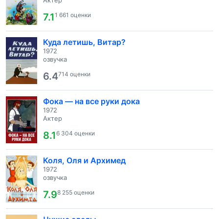
Актер
7.1
1 661 оценки
Куда летишь, Витар?
1972
озвучка
6.4
714 оценки
Фока — на все руки дока
1972
Актер
8.1
6 304 оценки
Коля, Оля и Архимед
1972
озвучка
7.9
8 255 оценки