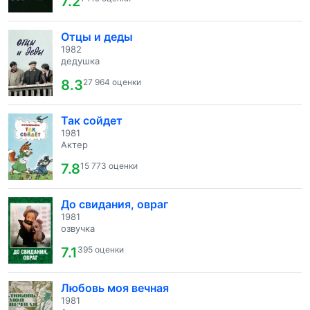
7.2
Отцы и деды
1982
дедушка
8.3
27 964 оценки
Так сойдет
1981
Актер
7.8
15 773 оценки
До свидания, овраг
1981
озвучка
7.1
395 оценки
Любовь моя вечная
1981