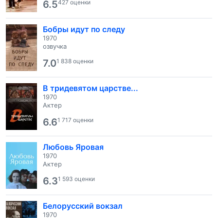
6.5
427 оценки
Бобры идут по следу
1970
озвучка
7.0
1 838 оценки
В тридевятом царстве...
1970
Актер
6.6
1 717 оценки
Любовь Яровая
1970
Актер
6.3
1 593 оценки
Белорусский вокзал
1970