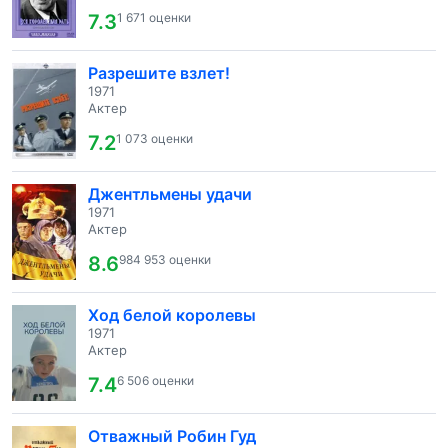
7.3
1 671 оценки
Разрешите взлет!
1971
Актер
7.2
1 073 оценки
Джентльмены удачи
1971
Актер
8.6
984 953 оценки
Ход белой королевы
1971
Актер
7.4
6 506 оценки
Отважный Робин Гуд