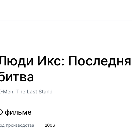
Люди Икс: Последня
битва
X-Men: The Last Stand
О фильме
од производства
2006