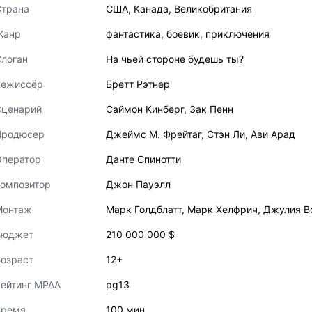
Страна
США
,
Канада
,
Великобритания
Жанр
фантастика
,
боевик
,
приключения
логан
На чьей стороне будешь ты?
Режиссёр
Бретт Рэтнер
Сценарий
Саймон Кинберг
,
Зак Пенн
Продюсер
Джеймс М. Фрейтаг
,
Стэн Ли
,
Ави Арад
Оператор
Данте Спинотти
Композитор
Джон Пауэлл
Монтаж
Марк Голдблатт
,
Марк Хелфрич
,
Джулия В
Бюджет
210 000 000 $
озраст
12+
ейтинг MPAA
pg13
Время
100 мин.