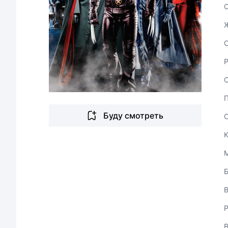
С
Буду смотреть
В
Р