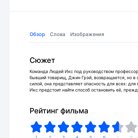
Обзор
Слова
Изображения
Сюжет
Команда Людей Икс под руководством профессора
бывший товарищ, Джин Грэй, возвращается, но в
силой, она представляет опасность для всех: для
Икс предстоит найти способ остановить её, преж
Рейтинг фильма
1
2
3
4
5
6
7
8