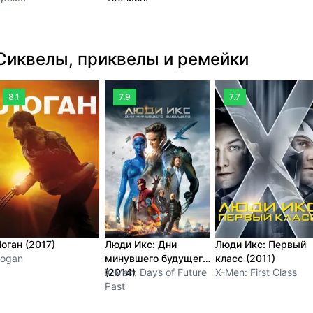
Сиквелы, приквелы и ремейки
8.1
7.9
7.7
оган (2017)
Люди Икс: Дни
Люди Икс: Первый
Logan
минувшего будущего
класс (2011)
(2014)
X-Men: Days of Future
X-Men: First Class
Past