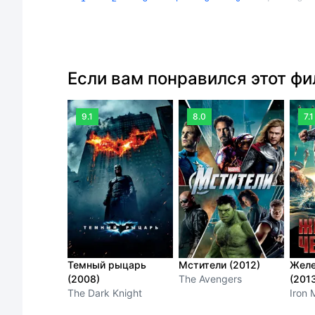
Если вам понравился этот ф
9.1
8.0
7.1
Темный рыцарь
Мстители (2012)
Желе
(2008)
The Avengers
(201
The Dark Knight
Iron 