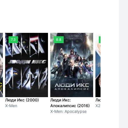
7.3
6.8
7.4
Люди Икс (2000)
Люди Икс:
Люди Икс 2 (20
X-Men
Апокалипсис (2016)
X2
X-Men: Apocalypse