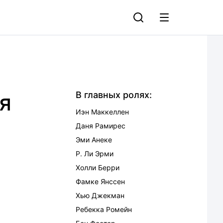
я
В главных ролях:
Иэн Маккеллен
Даня Рамирес
Эми Анеке
Р. Ли Эрми
Холли Берри
Фамке Янссен
Хью Джекман
Ребекка Ромейн