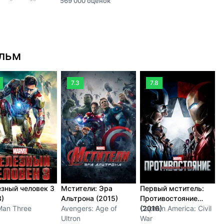
569 000 оценок
ильм
7.3
7.8
зный человек 3
Мстители: Эра
Первый мститель:
П
3)
Альтрона (2015)
Противостояние
(
Man Three
Avengers: Age of
(2016)
Captain America: Civil
C
Ultron
War
F