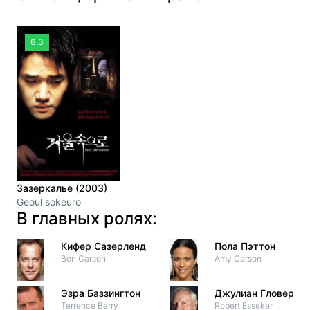
6.3
Зазеркалье (2003)
Geoul sokeuro
В главных ролях:
Кифер Сазерленд
Пола Пэттон
Ben Carson
Amy Carson
Эзра Баззингтон
Джулиан Гловер
Terrence Berry
Robert Esseker