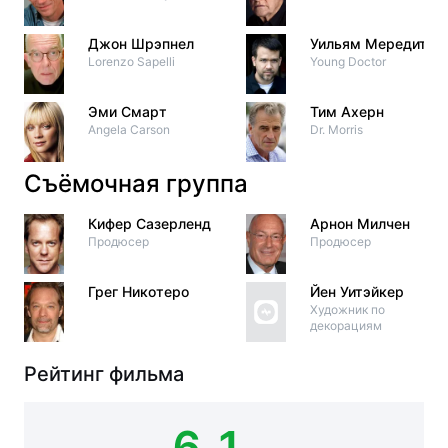
Джон Шрэпнел
Уильям Мередит
Lorenzo Sapelli
Young Doctor
Эми Смарт
Тим Ахерн
Angela Carson
Dr. Morris
Съёмочная группа
Кифер Сазерленд
Арнон Милчен
Продюсер
Продюсер
Грег Никотеро
Йен Уитэйкер
Художник по
декорациям
Рейтинг фильма
6.1