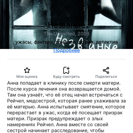
Незваные
The Uninvited, 2008
ужасы, фэнтези, триллер, драма, детектив
Подробнее
Моя оценка
Буду смотреть
Поделиться
Анна попадает в клинику после смерти матери.
После курса лечения она возвращается домой.
Там она узнаёт, что её отец начал встречаться с
Рейчел, медсестрой, которая ранее ухаживала за
её матерью. Анна испытывает смятение, которое
перерастает в ужас, когда её посещает призрак
матери. Призрак предупреждает о злых
намерениях Рейчел. Анна вместе со своей
сестрой начинает расследование, чтобы