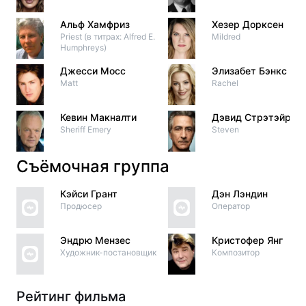
Альф Хамфриз
Хезер Дорксен
Priest (в титрах: Alfred E.
Mildred
Humphreys)
Джесси Мосс
Элизабет Бэнкс
Matt
Rachel
Кевин Макналти
Дэвид Стрэтэйрн
Sheriff Emery
Steven
Съёмочная группа
Кэйси Грант
Дэн Лэндин
Продюсер
Оператор
Эндрю Мензес
Кристофер Янг
Художник-постановщик
Композитор
Рейтинг фильма