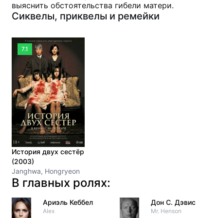
выяснить обстоятельства гибели матери.
Сиквелы, приквелы и ремейки
7.1
История двух сестёр
(2003)
Janghwa, Hongryeon
В главных ролях:
Ариэль Кеббел
Дон С. Дэвис
Alex
Mr. Henson