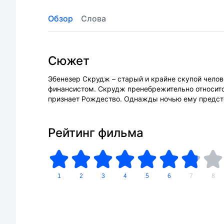
Обзор
Слова
Сюжет
Эбенезер Скрудж – старый и крайне скупой челов
финансистом. Скрудж пренебрежительно относится
признает Рождество. Однажды ночью ему предсто
Рейтинг фильма
1
2
3
4
5
6
7
8