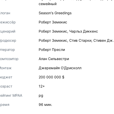
семейный
логан
Season's Greedings
Режиссёр
Роберт Земекис
Сценарий
Роберт Земекис
,
Чарльз Диккенс
Продюсер
Роберт Земекис
,
Стив Старки
,
Стивен Дж.
Оператор
Роберт Пресли
Композитор
Алан Сильвестри
Монтаж
Джеремайя О’Дрисколл
Бюджет
200 000 000 $
озраст
12+
ейтинг MPAA
pg
Время
96 мин.