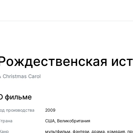
Рождественская ис
A Christmas Carol
О фильме
од производства
2009
Страна
США
,
Великобритания
Жанр
мультфильм
,
фэнтези
,
драма
,
комедия
,
пр