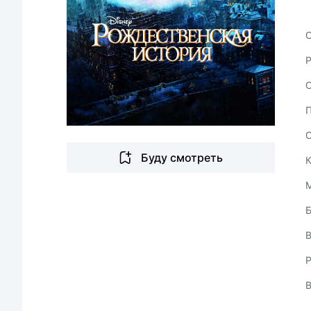
С
Буду смотреть
В
Р