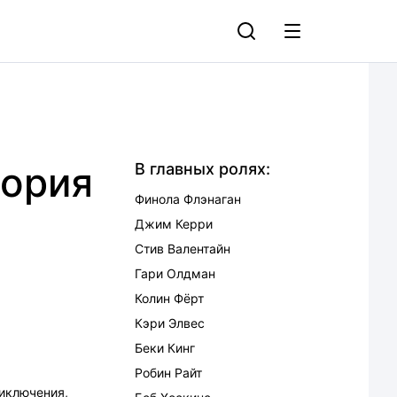
тория
В главных ролях:
Финола Флэнаган
Джим Керри
Стив Валентайн
Гари Олдман
Колин Фёрт
Кэри Элвес
Беки Кинг
Робин Райт
иключения
,