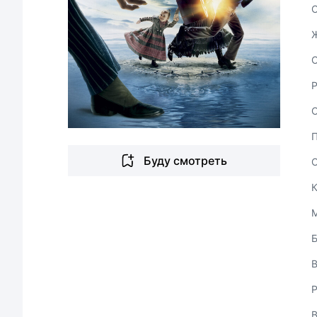
С
Буду смотреть
В
Р