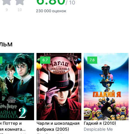
/
10
9
10
230 000 оценок
ильм
6.7
7.6
и Поттер и
Чарли и шоколадная
Гадкий я (2010)
Г
ая комната
фабрика (2005)
Despicable Me
Р