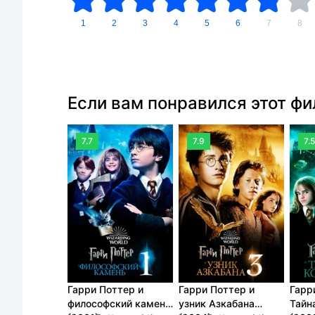
1
2
3
4
5
6
7
8
Если вам понравился этот ф
7.7
7.9
7.5
Гарри Поттер и
Гарри Поттер и
Гарр
философский камень
узник Азкабана
Тайн