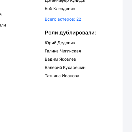
Дженнифер Кулидж
Боб Кленденин
й
Всего актеров:
22
али
Роли дублировали:
Юрий Дедович
Галина Чигинская
Вадим Яковлев
Валерий Кухарешин
Татьяна Иванова