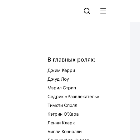
В главных ролях:
Джим Керри
Джуд Лоу
Мэрил Стрип
Седрик «Развлекатель»
Тимоти Сполл
Кэтрин О’Хара
Ленни Кларк
Билли Коннолли