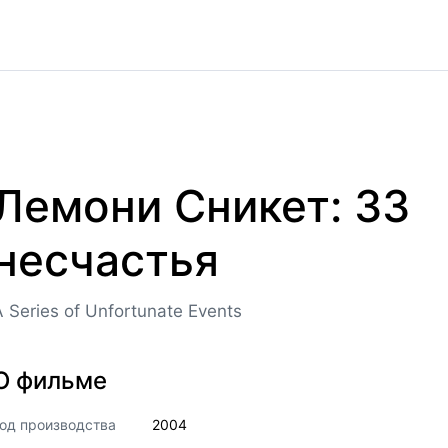
Лемони Сникет: 33
несчастья
A Series of Unfortunate Events
О фильме
од производства
2004