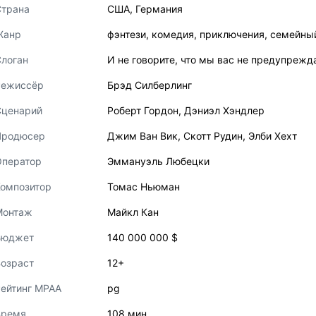
Страна
США
,
Германия
Жанр
фэнтези
,
комедия
,
приключения
,
семейны
логан
И не говорите, что мы вас не предупрежд
Режиссёр
Брэд Силберлинг
Сценарий
Роберт Гордон
,
Дэниэл Хэндлер
Продюсер
Джим Ван Вик
,
Скотт Рудин
,
Элби Хехт
Оператор
Эммануэль Любецки
Композитор
Томас Ньюман
Монтаж
Майкл Кан
Бюджет
140 000 000 $
озраст
12+
ейтинг MPAA
pg
Время
108 мин.