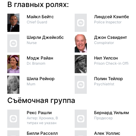
В главных ролях:
Майкл Бейтс
Линдсей Кэмпбелл
Chief Guard
Police Inspector
Ширли Джейкобс
Джон Сэвидент
Nurse
Conspirator
Мэдж Райан
Нил Уилсон
Dr. Branom
Prison Check-in Officer
Шила Рейнор
Полин Тейлор
Mum
Psychiatrist
Съёмочная группа
Рекс Рашли
Бернард Уильямс
Актер: Хроника, В
Продюсер
титрах не указан
Билли Расселл
Алек Уоллис