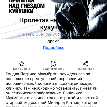
Пролетая над гнездом
кукушки
One Flew Over the Cuckoo's Nest, 1975
драма
Подробнее
Моя оценка
Буду смотреть
Поделиться
Рэндла Патрика Макмёрфи, осужденного за
совершение преступлений, перевели из
исправительной колонии в психиатрическую
клинику. Там необходимо установить, имеет ли
он психическое заболевание. В клинике
Макмёрфи сталкивается со строгой и властной
старшей медсестрой Милдред Рэтчед, которая