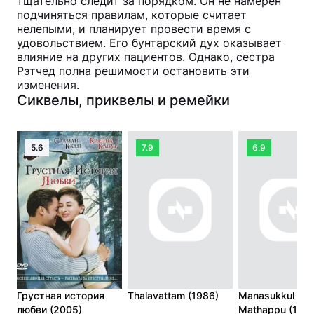
тщательно следит за порядком. Он не намерен
подчиняться правилам, которые считает
нелепыми, и планирует провести время с
удовольствием. Его бунтарский дух оказывает
влияние на других пациентов. Однако, сестра
Рэтчед полна решимости остановить эти
изменения.
Сиквелы, приквелы и ремейки
5.6
7.9
6.9
Грустная история
Thalavattam (1986)
Manasukkul
любви (2005)
Mathappu (198