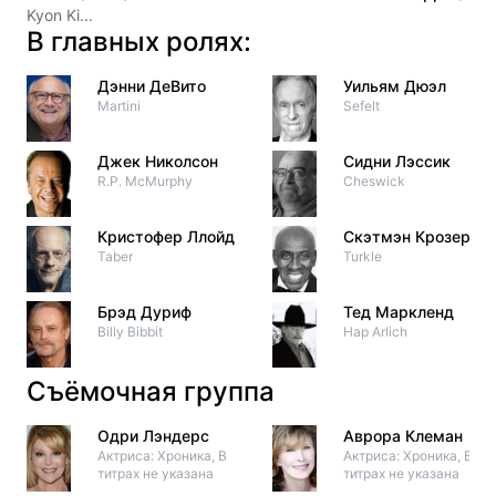
Kyon Ki...
В главных ролях:
Дэнни ДеВито
Уильям Дюэл
Martini
Sefelt
Джек Николсон
Сидни Лэссик
R.P. McMurphy
Cheswick
Кристофер Ллойд
Скэтмэн Крозерс
Taber
Turkle
Брэд Дуриф
Тед Маркленд
Billy Bibbit
Hap Arlich
Съёмочная группа
Одри Лэндерс
Аврора Клеман
Актриса: Хроника, В
Актриса: Хроника, В
титрах не указана
титрах не указана