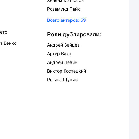
Хелена Мэттссон
Розамунд Пайк
Всего актеров:
59
ето
Роли дублировали:
т Бэнкс
Андрей Зайцев
Артур Ваха
Андрей Лёвин
Виктор Костецкий
Регина Щукина