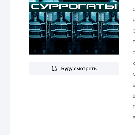
С
Буду смотреть
В
Р