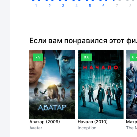
1
2
3
4
5
6
7
8
Если вам понравился этот ф
7.9
8.8
8.
Аватар (2009)
Начало (2010)
Матр
Avatar
Inception
The M