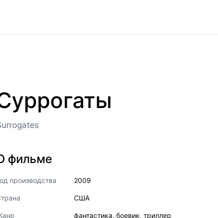
Суррогаты
Surrogates
О фильме
од производства
2009
Страна
США
Жанр
фантастика
,
боевик
,
триллер