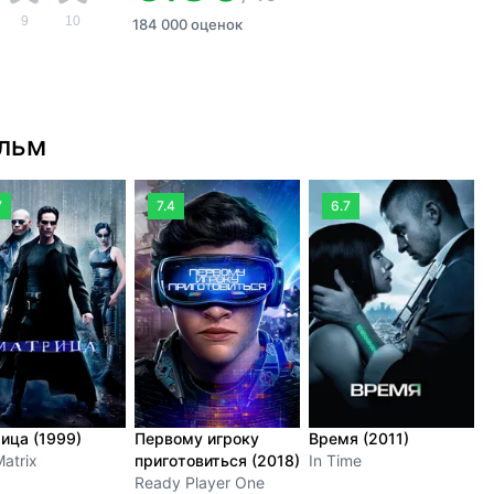
9
10
184 000 оценок
ильм
7
7.4
6.7
ица (1999)
Первому игроку
Время (2011)
Я
atrix
приготовиться (2018)
In Time
I
Ready Player One