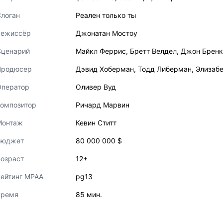
логан
Реален только ты
Режиссёр
Джонатан Мостоу
Сценарий
Майкл Феррис
,
Бретт Велдел
,
Джон Бренк
Продюсер
Дэвид Хоберман
,
Тодд Либерман
,
Элизабе
Оператор
Оливер Вуд
Композитор
Ричард Марвин
Монтаж
Кевин Ститт
Бюджет
80 000 000 $
озраст
12+
ейтинг MPAA
pg13
Время
85 мин.