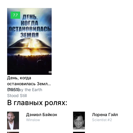
7.7
День, когда
остановилась Земля
(1951)
The Day the Earth
Stood Still
В главных ролях:
Дэниэл Бэйкон
Лорена Гэйл
Winslow
Scientist #2