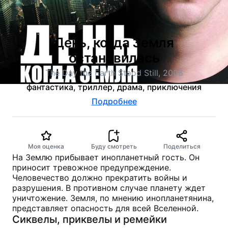
День, когда Земля
остановилась
The Day the Earth Stood Still, 2008
фантастика, триллер, драма, приключения
Подробнее
Моя оценка
Буду смотреть
Поделиться
На Землю прибывает инопланетный гость. Он
приносит тревожное предупреждение.
Человечество должно прекратить войны и
разрушения. В противном случае планету ждет
уничтожение. Земля, по мнению инопланетянина,
представляет опасность для всей Вселенной.
Сиквелы, приквелы и ремейки