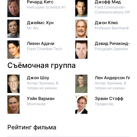
Ричард Китс
Джофф Мид
Helicopter Scientist #1
Field Commander
Communications Officer
Джеймс Хун
Джон Клиз
Mr. Wu
Professor Barnhardt
Лиэнн Адачи
Дэвид Ричмонд-Пе
Flash Chamber Tech
Polygraph Operator
Съёмочная группа
Джон Шоу
Лен Андерсон IV
Актер: Хроника, В
Актер: Хроника, В
титрах не указан
титрах не указан
Уэйн Варман
Эрвин Стофф
Монтажер
Продюсер
Рейтинг фильма