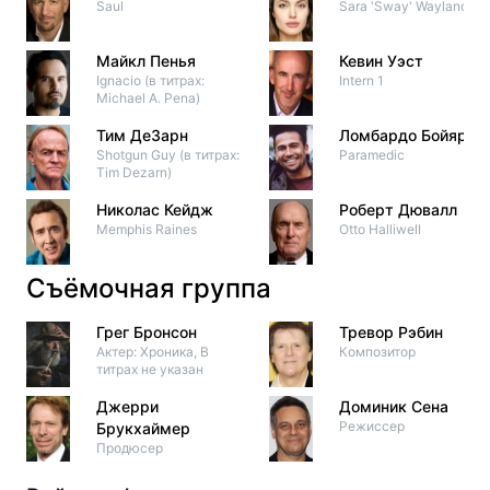
Saul
Sara 'Sway' Wayland
Майкл Пенья
Кевин Уэст
Ignacio (в титрах:
Intern 1
Michael A. Pena)
Тим ДеЗарн
Ломбардо Бойяр
Shotgun Guy (в титрах:
Paramedic
Tim Dezarn)
Николас Кейдж
Роберт Дювалл
Memphis Raines
Otto Halliwell
Съёмочная группа
Грег Бронсон
Тревор Рэбин
Актер: Хроника, В
Композитор
титрах не указан
Джерри
Доминик Сена
Режиссер
Брукхаймер
Продюсер