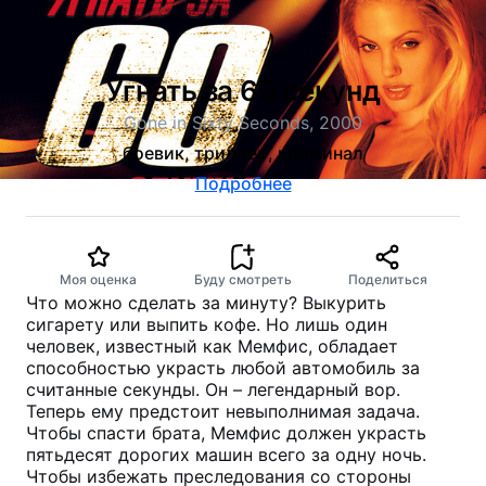
Угнать за 60 секунд
Gone in Sixty Seconds, 2000
боевик, триллер, криминал
Подробнее
Моя оценка
Буду смотреть
Поделиться
Что можно сделать за минуту? Выкурить
сигарету или выпить кофе. Но лишь один
человек, известный как Мемфис, обладает
способностью украсть любой автомобиль за
считанные секунды. Он – легендарный вор.
Теперь ему предстоит невыполнимая задача.
Чтобы спасти брата, Мемфис должен украсть
пятьдесят дорогих машин всего за одну ночь.
Чтобы избежать преследования со стороны