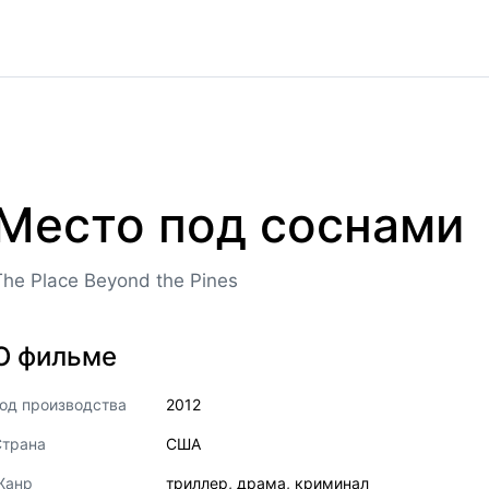
Место под соснами
The Place Beyond the Pines
О фильме
од производства
2012
Страна
США
Жанр
триллер
,
драма
,
криминал