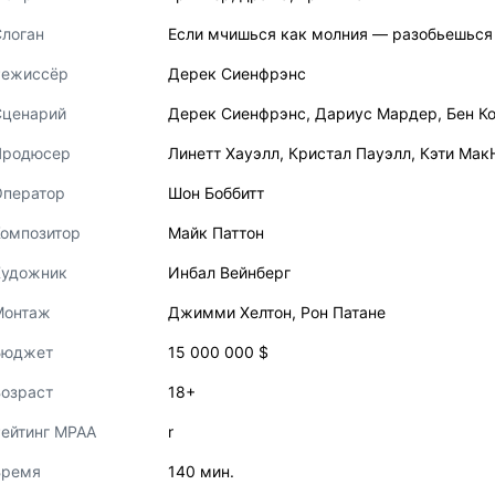
логан
Если мчишься как молния — разобьешься
Режиссёр
Дерек Сиенфрэнс
Сценарий
Дерек Сиенфрэнс
,
Дариус Мардер
,
Бен К
Продюсер
Линетт Хауэлл
,
Кристал Пауэлл
,
Кэти Мак
Оператор
Шон Боббитт
Композитор
Майк Паттон
Художник
Инбал Вейнберг
Монтаж
Джимми Хелтон
,
Рон Патане
Бюджет
15 000 000 $
озраст
18+
ейтинг MPAA
r
Время
140 мин.