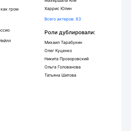
Махершала Али
Харрис Юлин
 как гром
Всего актеров:
63
оссио
Роли дублировали:
Нейлл
Михаил Тарабукин
Олег Куценко
Никита Прозоровский
Ольга Голованова
Татьяна Шитова