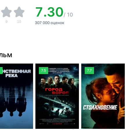
7.30
/
10
9
10
307 000 оценок
ильм
9
7.5
7.7