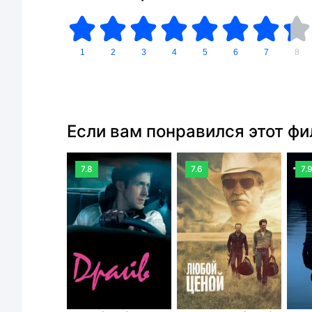
1
2
3
4
5
6
7
8
Если вам понравился этот ф
7.8
7.6
7.