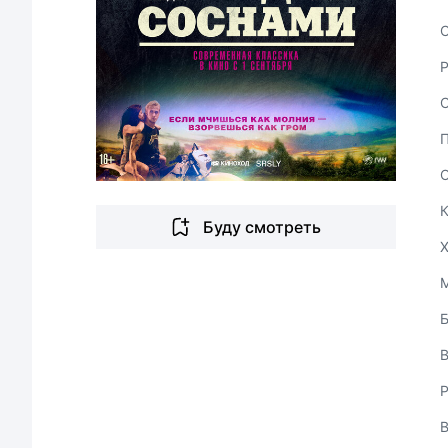
С
Буду смотреть
В
Р