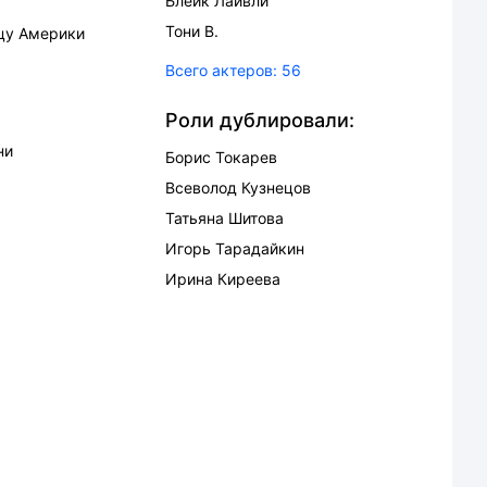
Блейк Лайвли
Тони В.
цу Америки
Всего актеров:
56
Роли дублировали:
ни
Борис Токарев
Всеволод Кузнецов
Татьяна Шитова
Игорь Тарадайкин
Ирина Киреева