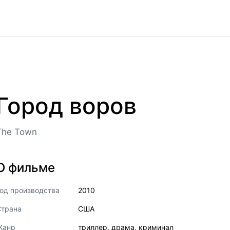
Город воров
The Town
О фильме
од производства
2010
Страна
США
Жанр
триллер
,
драма
,
криминал