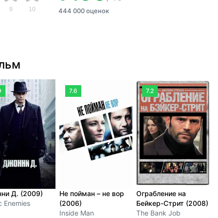
9
10
444 000 оценок
ильм
9
7.6
7.2
ни Д. (2009)
Не пойман – не вор
Ограбление на
Л
c Enemies
(2006)
Бейкер-Стрит (2008)
H
Inside Man
The Bank Job