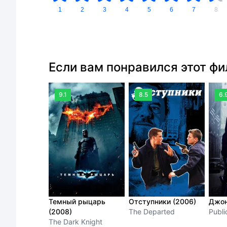
1
2
3
4
5
6
7
8
Если вам понравился этот ф
9.1
8.5
6.
Темный рыцарь
Отступники (2006)
Джон
(2008)
The Departed
Publi
The Dark Knight