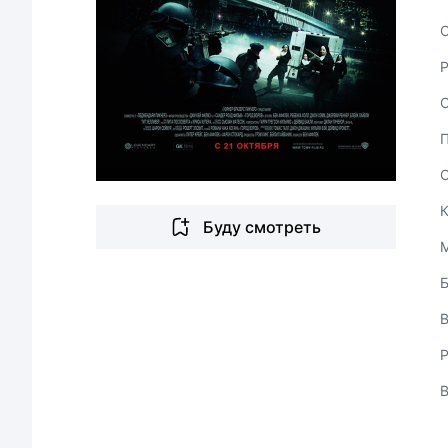
С
Буду смотреть
В
Р