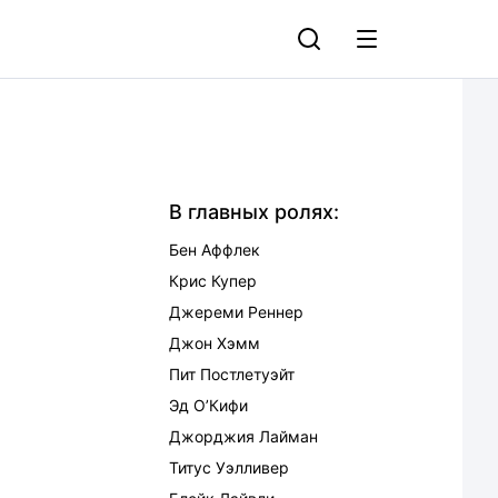
В главных ролях:
Бен Аффлек
Крис Купер
Джереми Реннер
Джон Хэмм
Пит Постлетуэйт
Эд О’Кифи
Джорджия Лайман
Титус Уэлливер