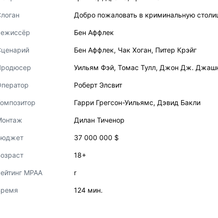
логан
Добро пожаловать в криминальную столи
Режиссёр
Бен Аффлек
Сценарий
Бен Аффлек
,
Чак Хоган
,
Питер Крэйг
Продюсер
Уильям Фэй
,
Томас Тулл
,
Джон Дж. Джаш
Оператор
Роберт Элсвит
Композитор
Гарри Грегсон-Уильямс
,
Дэвид Бакли
Монтаж
Дилан Тиченор
Бюджет
37 000 000 $
озраст
18+
ейтинг MPAA
r
Время
124 мин.