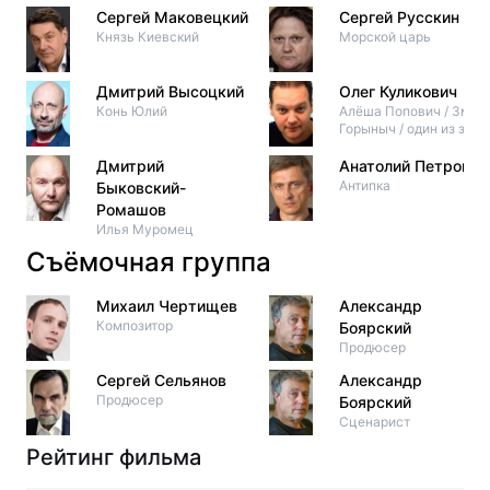
Сергей Маковецкий
Сергей Русскин
Князь Киевский
Морской царь
Дмитрий Высоцкий
Олег Куликович
Конь Юлий
Алёша Попович / Змей
Горыныч / один из зева
Дмитрий
Анатолий Петров
Антипка
Быковский-
Ромашов
Илья Муромец
Съёмочная группа
Михаил Чертищев
Александр
Композитор
Боярский
Продюсер
Сергей Сельянов
Александр
Продюсер
Боярский
Сценарист
Рейтинг фильма