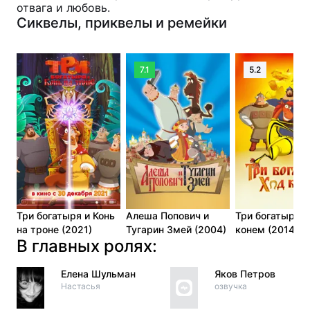
отвага и любовь.
Сиквелы, приквелы и ремейки
7.1
5.2
Три богатыря и Конь
Алеша Попович и
Три богатыря: 
на троне (2021)
Тугарин Змей (2004)
конем (2014)
В главных ролях:
Елена Шульман
Яков Петров
Настасья
озвучка