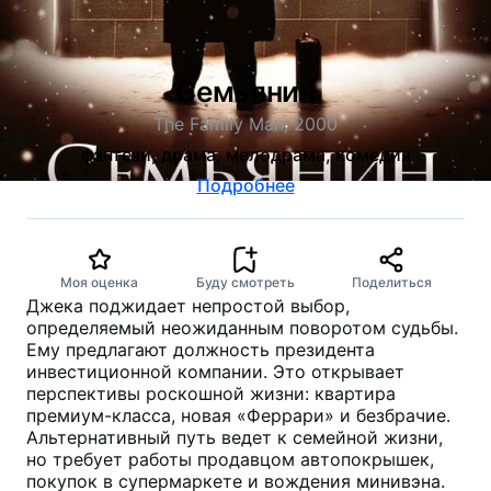
Семьянин
The Family Man, 2000
фэнтези, драма, мелодрама, комедия
Подробнее
Моя оценка
Буду смотреть
Поделиться
Джека поджидает непростой выбор,
определяемый неожиданным поворотом судьбы.
Ему предлагают должность президента
инвестиционной компании. Это открывает
перспективы роскошной жизни: квартира
премиум-класса, новая «Феррари» и безбрачие.
Альтернативный путь ведет к семейной жизни,
но требует работы продавцом автопокрышек,
покупок в супермаркете и вождения минивэна.