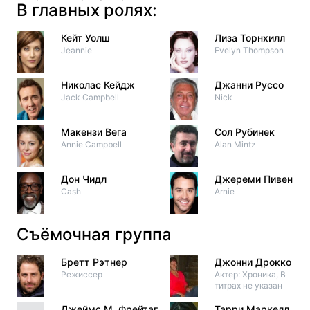
В главных ролях:
Кейт Уолш
Лиза Торнхилл
Jeannie
Evelyn Thompson
Николас Кейдж
Джанни Руссо
Jack Campbell
Nick
Макензи Вега
Сол Рубинек
Annie Campbell
Alan Mintz
Дон Чидл
Джереми Пивен
Cash
Arnie
Съёмочная группа
Бретт Рэтнер
Джонни Дрокко
Режиссер
Актер: Хроника, В
титрах не указан
Джеймс М. Фрейтаг
Тарри Маркелл