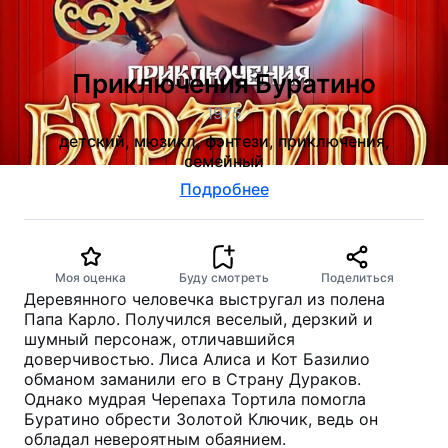
Приключения Буратино
1975
детский, мюзикл, фэнтези, приключения,
семейный
Подробнее
Моя оценка
Буду смотреть
Поделиться
Деревянного человечка выстругал из полена
Папа Карло. Получился веселый, дерзкий и
шумный персонаж, отличавшийся
доверчивостью. Лиса Алиса и Кот Базилио
обманом заманили его в Страну Дураков.
Однако мудрая Черепаха Тортила помогла
Буратино обрести Золотой Ключик, ведь он
обладал невероятным обаянием.