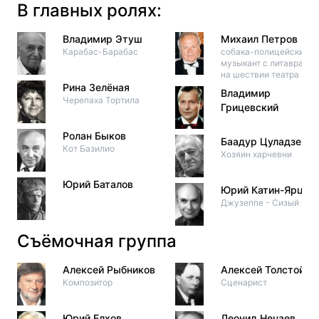
В главных ролях:
Владимир Этуш
Михаил Петров
Карабас-Барабас
собака-полицейский /
музыкант с литаврами
на шествии театра
Рина Зелёная
Владимир
Черепаха Тортила
Грицевский
Ролан Быков
Баадур Цуладзе
Кот Базилио
Хозяин харчевни
Юрий Баталов
Юрий Катин-Ярцев
Джузеппе - Сизый нос
Съёмочная группа
Алексей Рыбников
Алексей Толстой
Композитор
Сценарист
Юрий Елхов
Леонид Нечаев