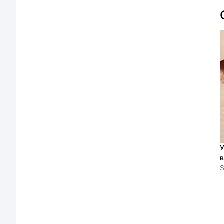
У
в
S