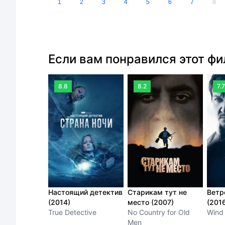
1
2
3
4
5
6
7
8
Если вам понравился этот ф
8.8
8.2
7.7
Настоящий детектив
Старикам тут не
Ветр
(2014)
место (2007)
(201
True Detective
No Country for Old
Wind 
Men