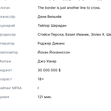
логан
The border is just another line to cross.
Режиссёр
Дени Вильнёв
Сценарий
Тейлор Шеридан
Продюсер
Стэйси Перски
,
Бэзил Иваник
,
Эллен Х. Ш
Оператор
Роджер Дикинс
Композитор
Йохан Йоханнссон
Монтаж
Джо Уокер
Бюджет
30 000 000 $
озраст
18+
ейтинг MPAA
r
Время
121 мин.