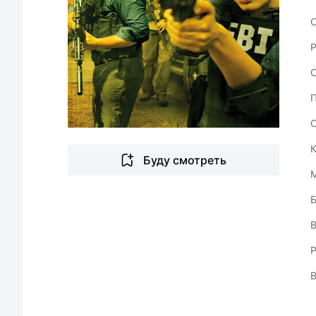
С
Буду смотреть
В
Р