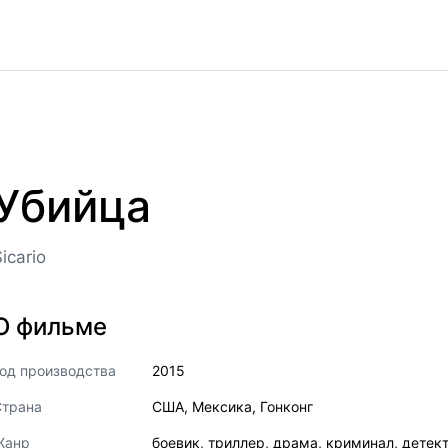
Убийца
icario
О фильме
од производства
2015
Страна
США
,
Мексика
,
Гонконг
Жанр
боевик
,
триллер
,
драма
,
криминал
,
детек