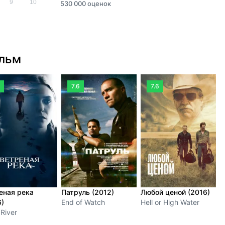
9
10
530 000 оценок
ильм
7.6
7.6
еная река
Патруль (2012)
Любой ценой (2016)
Т
6)
End of Watch
Hell or High Water
(
River
T