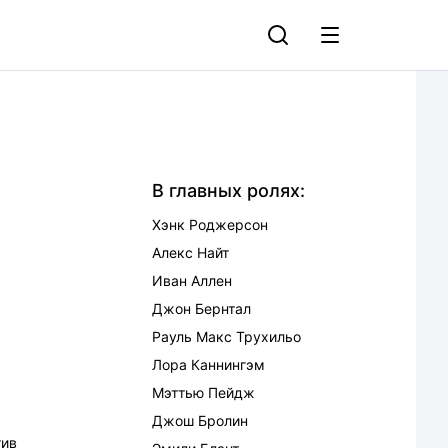
В главных ролях:
Хэнк Роджерсон
Алекс Найт
Иван Аллен
Джон Бернтал
Рауль Макс Трухильо
Лора Каннингэм
Мэттью Пейдж
Джош Бролин
тив