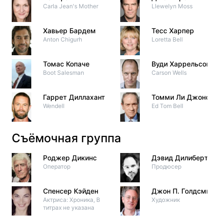
Carla Jean's Mother
Llewelyn Moss
Хавьер Бардем
Тесс Харпер
Anton Chigurh
Loretta Bell
Томас Копаче
Вуди Харрельсон
Boot Salesman
Carson Wells
Гаррет Диллахант
Томми Ли Джонс
Wendell
Ed Tom Bell
Съёмочная группа
Роджер Дикинс
Дэвид Дилиберто
Оператор
Продюсер
Спенсер Кэйден
Джон П. Голдсмит
Актриса: Хроника, В
Художник
титрах не указана