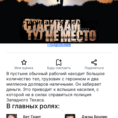
Старикам тут не место
No Country for Old Men, 2007
триллер, драма, криминал, вестерн
Подробнее
Моя оценка
Буду смотреть
Поделиться
В пустыне обычный рабочий находит большое
количество тел, грузовик с героином и два
миллиона долларов наличными. Он забирает
деньги. Это приводит к вспышке насилия, с
которой не в силах справиться полиция
Западного Техаса.
В главных ролях:
Бет Грант
Джош Бролин