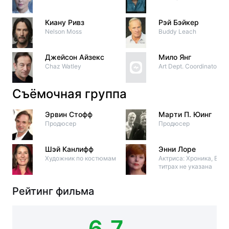
Киану Ривз
Рэй Бэйкер
Nelson Moss
Buddy Leach
Джейсон Айзекс
Мило Янг
Chaz Watley
Art Dept. Coordinator #3
Съёмочная группа
Эрвин Стофф
Марти П. Юинг
Продюсер
Продюсер
Шэй Канлифф
Энни Лоре
Художник по костюмам
Актриса: Хроника, В
титрах не указана
Рейтинг фильма
6.7