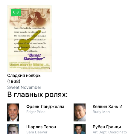
6.8
Сладкий ноябрь
(1968)
Sweet November
В главных ролях:
Фрэнк Ланджелла
Келвин Хань И
Edgar Price
Burly Man
Шарлиз Терон
Рубен Гранди
Sara Deever
Art Dept. Coordinator #5