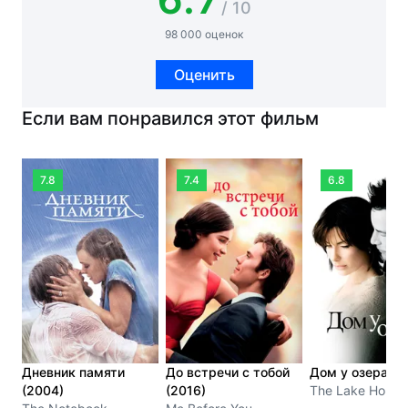
/ 10
98 000 оценок
Оценить
Если вам понравился этот фильм
7.8
7.4
6.8
Дневник памяти
До встречи с тобой
Дом у озера (2
(2004)
(2016)
The Lake House