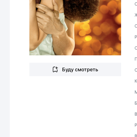
С
Буду смотреть
В
Р