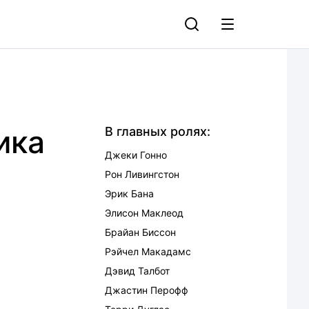
ика
В главных ролях:
Джеки Гонно
Рон Ливингстон
Эрик Бана
Элисон Маклеод
Брайан Биссон
Рэйчел Макадамс
Дэвид Талбот
Джастин Перофф