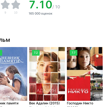
7.10
/
10
9
10
165 000 оценок
ильм
8
7.2
7.7
ник памяти
Век Адалин (2015)
Господин Никто
Б