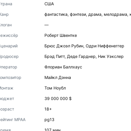
Страна
США
Жанр
фантастика
,
фэнтези
,
драма
,
мелодрама
,
логан
—
Режиссёр
Роберт Швентке
Сценарий
Брюс Джоэл Рубин
,
Одри Ниффенеггер
Продюсер
Брэд Питт
,
Деде Гарднер
,
Ник Уэкслер
Оператор
Флориан Баллхаус
Композитор
Майкл Дэнна
Монтаж
Том Ноубл
Бюджет
39 000 000 $
озраст
18+
ейтинг MPAA
pg13
Время
107 мин.