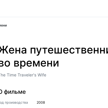
мени
Жена путешественн
во времени
The Time Traveler's Wife
О фильме
од производства
2008