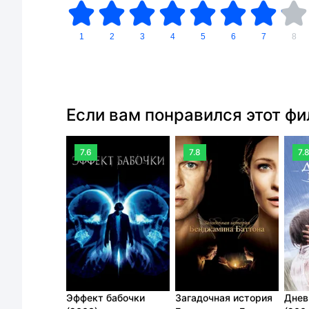
1
2
3
4
5
6
7
8
Если вам понравился этот ф
7.6
7.8
7.
Эффект бабочки
Загадочная история
Днев