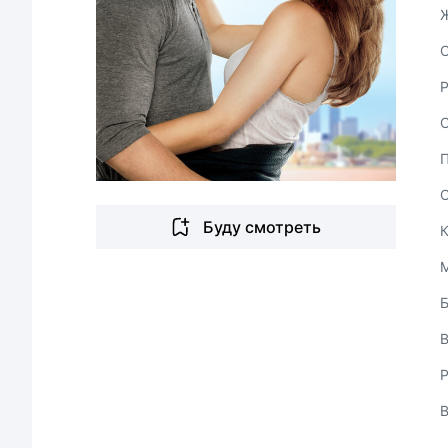
С
Буду смотреть
В
Р