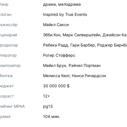
Жанр
драма
,
мелодрама
логан
Inspired by True Events
Режиссёр
Майкл Сакси
Сценарий
Эбби Кон
,
Марк Силверштейн
,
Джейсон Ка
Продюсер
Ребека Радд
,
Гари Барбер
,
Роджер Бирнб
Оператор
Рогир Стофферс
Композитор
Майкл Брук
,
Рэйчел Портман
Монтаж
Мелисса Кент
,
Нэнси Ричардсон
Бюджет
30 000 000 $
озраст
12+
ейтинг MPAA
pg13
Время
104 мин.