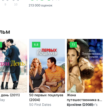
9
10
213 000 оценок
ильм
0
6.8
7.1
 день (2011)
50 первых поцелуев
Жена
Д
Day
(2004)
путешественника во
D
50 First Dates
времени (2008)
The Time Traveler's