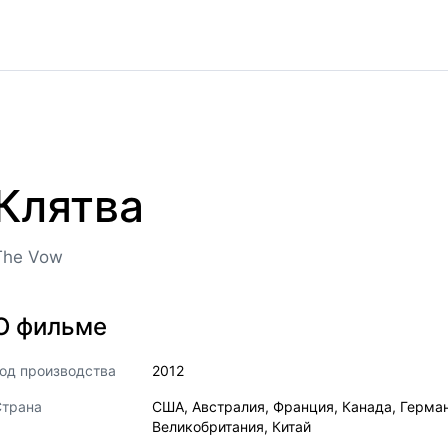
Клятва
The Vow
О фильме
од производства
2012
Страна
США
,
Австралия
,
Франция
,
Канада
,
Герма
Великобритания
,
Китай