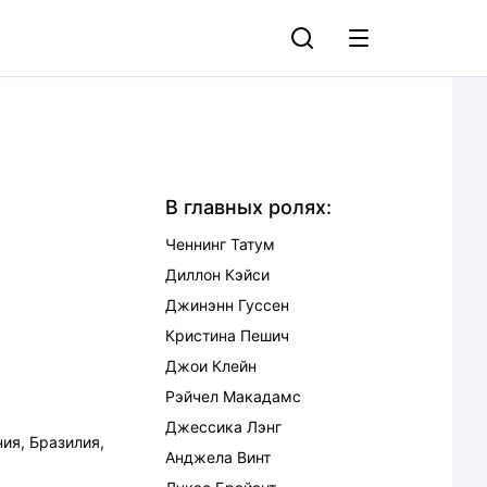
В главных ролях:
Ченнинг Татум
Диллон Кэйси
Джинэнн Гуссен
Кристина Пешич
Джои Клейн
Рэйчел Макадамс
Джессика Лэнг
ния
,
Бразилия
,
Анджела Винт