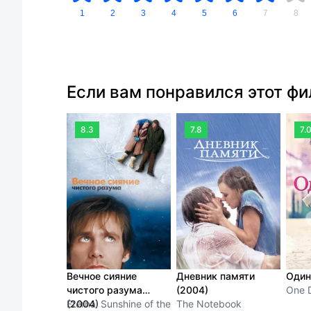
1
2
3
4
5
6
7
8
Если вам понравился этот ф
8.3
7.8
7.
Вечное сияние
Дневник памяти
Один
чистого разума
(2004)
One 
(2004)
Eternal Sunshine of the
The Notebook