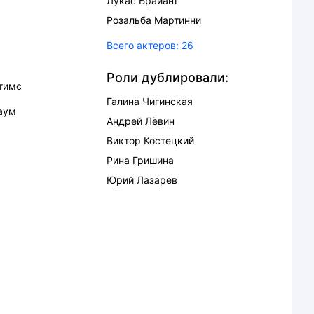
Лукас Брайант
Розальба Мартинни
Всего актеров:
26
Роли дублировали:
тимс
Галина Чигинская
аум
Андрей Лёвин
Виктор Костецкий
Рина Гришина
Юрий Лазарев