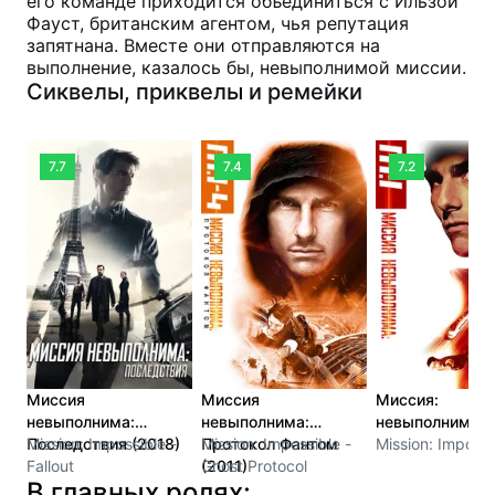
его команде приходится объединиться с Ильзой
Фауст, британским агентом, чья репутация
запятнана. Вместе они отправляются на
выполнение, казалось бы, невыполнимой миссии.
Сиквелы, приквелы и ремейки
7.7
7.4
7.2
Миссия
Миссия
Миссия:
невыполнима:
невыполнима:
невыполнима (
Последствия (2018)
Mission: Impossible -
Протокол Фантом
Mission: Impossible -
Mission: Impossi
Fallout
(2011)
Ghost Protocol
В главных ролях: