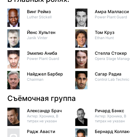
Винг Реймз
Амра Малласси
Luther Stickell
Power Plant Guard
Йенс Хультен
Том Круз
Janik Vinter
Ethan Hunt
Эмилио Аниба
Стелла Стокер
Power Plant Guard
Opera Stage Manager
Найджел Барбер
Сагар Радиа
Chairman
Control Lab Technician
Съёмочная группа
Александр Брач
Ричард Бэнкс
Актер: Хроника, В
Актер: Хроника, В
титрах не указан
титрах не указан
Радж Авасти
Бернард Коллако