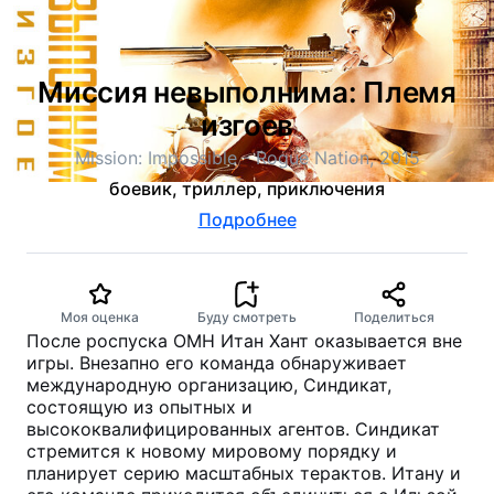
Миссия невыполнима: Племя
изгоев
Mission: Impossible - Rogue Nation, 2015
боевик, триллер, приключения
Подробнее
Моя оценка
Буду смотреть
Поделиться
После роспуска ОМН Итан Хант оказывается вне
игры. Внезапно его команда обнаруживает
международную организацию, Синдикат,
состоящую из опытных и
высококвалифицированных агентов. Синдикат
стремится к новому мировому порядку и
планирует серию масштабных терактов. Итану и