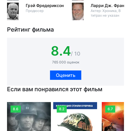
Грэй Фредериксон
Ларри Дж. Франко
Продюсер
Актер: Хроника, В
титрах не указан
Рейтинг фильма
8.4
/ 10
765 000 оценок
Оценить
Если вам понравился этот фильм
8.6
8.2
6.7