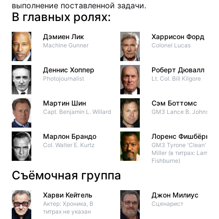
выполнение поставленной задачи.
В главных ролях:
Дэмиен Лик
Харрисон Форд
Machine Gunner
Colonel Lucas
Деннис Хоппер
Роберт Дювалл
Photojournalist
Lt. Col. Bill Kilgore
Мартин Шин
Сэм Боттомс
Capt. Benjamin L. Willard
GM3 Lance B. Johnson
Марлон Брандо
Лоренс Фишбёрн
Col. Walter E. Kurtz
GM3 Tyrone 'Clean'
Miller (в титрах: Larry
Fishburne)
Съёмочная группа
Харви Кейтель
Джон Милиус
Актер: Хроника, В
Сценарист
титрах не указан