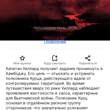
Апокалипсис сегодня
Apocalypse Now, 1979
военный, драма, история, боевик
Подробнее
Моя оценка
Буду смотреть
Поделиться
Капитан Уиллард получает задание проникнуть в
Камбоджу. Его цель — отыскать и устранить
полковника Курца, действующего вдали от
контролируемых территорий. Во время
путешествия вверх по реке Уиллард наблюдает
проявления жестокости и хаоса, характерные
для Вьетнамской войны. Полковник Курц
основал в отдалённом регионе группу
сторонников, что значительно усложняет