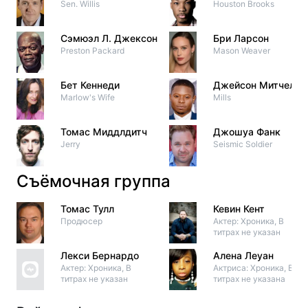
Sen. Willis
Houston Brooks
Сэмюэл Л. Джексон
Бри Ларсон
Preston Packard
Mason Weaver
Бет Кеннеди
Джейсон Митчелл
Marlow's Wife
Mills
Томас Миддлдитч
Джошуа Фанк
Jerry
Seismic Soldier
Съёмочная группа
Томас Тулл
Кевин Кент
Продюсер
Актер: Хроника, В
титрах не указан
Лекси Бернардо
Алена Леуан
Актер: Хроника, В
Актриса: Хроника, В
титрах не указан
титрах не указана