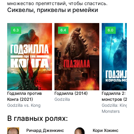
множество препятствий, чтобы спастись.
Сиквелы, приквелы и ремейки
6.3
6.4
6.0
Годзилла против
Годзилла (2014)
Годзилла 2: Ко
Конга (2021)
Godzilla
монстров (201
Godzilla vs. Kong
Godzilla: King of
Monsters
В главных ролях:
Ричард Дженкинс
Кори Хокинс