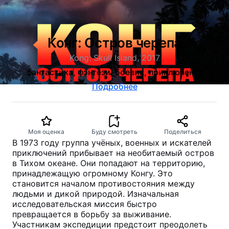
Конг: Остров черепа
Kong: Skull Island, 2017
фантастика, фэнтези, боевик, приключения
Подробнее
Моя оценка
Буду смотреть
Поделиться
В 1973 году группа учёных, военных и искателей
приключений прибывает на необитаемый остров
в Тихом океане. Они попадают на территорию,
принадлежащую огромному Конгу. Это
становится началом противостояния между
людьми и дикой природой. Изначальная
исследовательская миссия быстро
превращается в борьбу за выживание.
Участникам экспедиции предстоит преодолеть