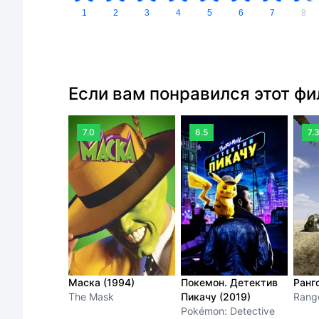
1
2
3
4
5
6
7
8
Если вам понравился этот ф
7.0
6.5
7.
Маска (1994)
Покемон. Детектив
Ранго
The Mask
Пикачу (2019)
Rang
Pokémon: Detective