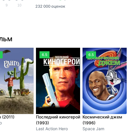
9
10
232 000 оценок
ильм
3
6.5
6.5
 (2011)
Последний киногерой
Космический джем
Ч
o
(1993)
(1996)
н
Last Action Hero
Space Jam
C