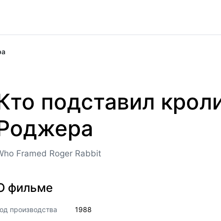
ра
Кто подставил крол
Роджера
Who Framed Roger Rabbit
О фильме
од производства
1988