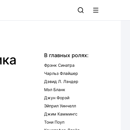
ика
В главных ролях:
Фрэнк Синатра
Чарльз Флайшер
Дэвид Л. Лэндер
Мэл Бланк
Джун Форэй
Эйприл Уинчелл
Джим Каммингс
Тони Поуп