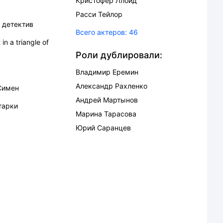
Кристофер Ллойд
Расси Тейлор
,
детектив
Всего актеров:
46
in a triangle of
Роли дублировали:
Владимир Еремин
Александр Рахленко
Симен
Андрей Мартынов
тарки
Марина Тарасова
Юрий Саранцев