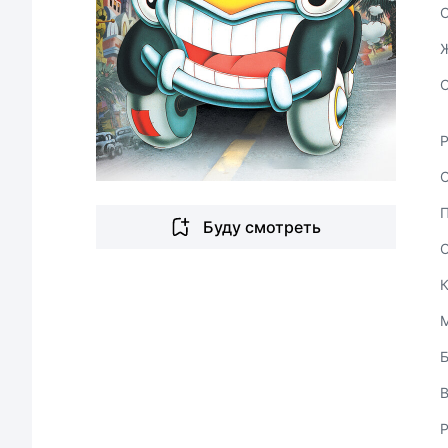
С
Буду смотреть
В
Р