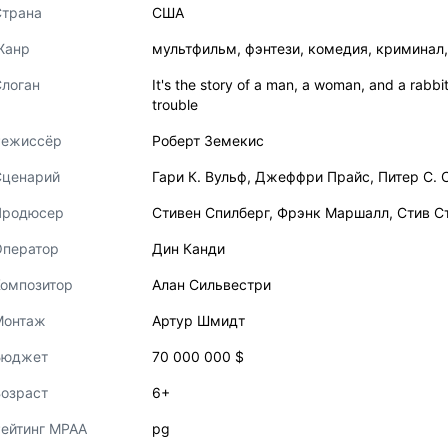
Страна
США
Жанр
мультфильм
,
фэнтези
,
комедия
,
криминал
логан
It's the story of a man, a woman, and a rabbit 
trouble
Режиссёр
Роберт Земекис
Сценарий
Гари К. Вульф
,
Джеффри Прайс
,
Питер С. 
Продюсер
Стивен Спилберг
,
Фрэнк Маршалл
,
Стив С
Оператор
Дин Канди
Композитор
Алан Сильвестри
Монтаж
Артур Шмидт
Бюджет
70 000 000 $
озраст
6+
ейтинг MPAA
pg