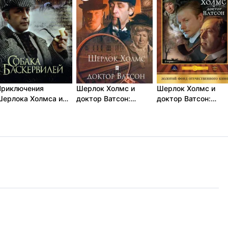
Приключения
Шерлок Холмс и
Шерлок Холмс и
Шерлока Холмса и
доктор Ватсон:
доктор Ватсон:
октора Ватсона:
Знакомство (1979)
Кровавая надпись
обака Баскервилей
(1979)
1981)