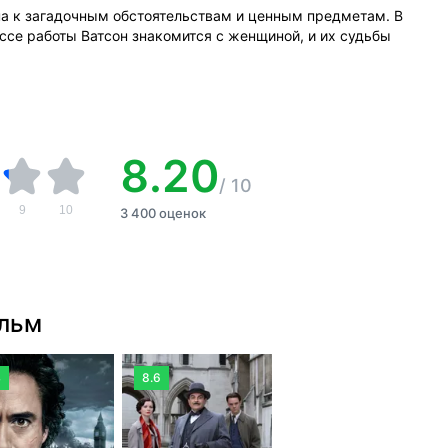
на к загадочным обстоятельствам и ценным предметам. В
ссе работы Ватсон знакомится с женщиной, и их судьбы
8.20
/
10
9
10
3 400 оценок
ильм
4
8.6