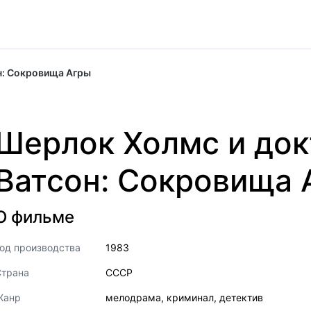
н: Сокровища Агры
Шерлок Холмс и док
Ватсон: Сокровища 
О фильме
од производства
1983
Страна
СССР
Жанр
мелодрама
,
криминал
,
детектив