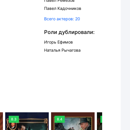
Павел Ремезов
Павел Кадочников
Всего актеров:
20
Роли дублировали:
Игорь Ефимов
Наталья Рычагова
8.3
8.4
8.3