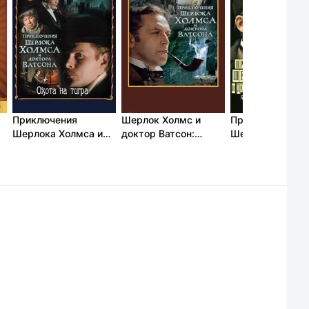
Приключения
Шерлок Холмс и
Приключения
Шерлока Холмса и
доктор Ватсон:
Шерлока Холмс
доктора Ватсона:
Смертельная
доктора Ватсон
Охота на тигра
схватка (1980)
Король шантаж
(1980)
(1980)