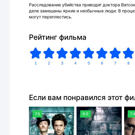
Расследование убийства приводит доктора Ватсо
деле замешаны яркие и необычные люди. В проце
могут переплестись.
Рейтинг фильма
1
2
3
4
5
6
7
8
Если вам понравился этот ф
7.5
9.0
7.