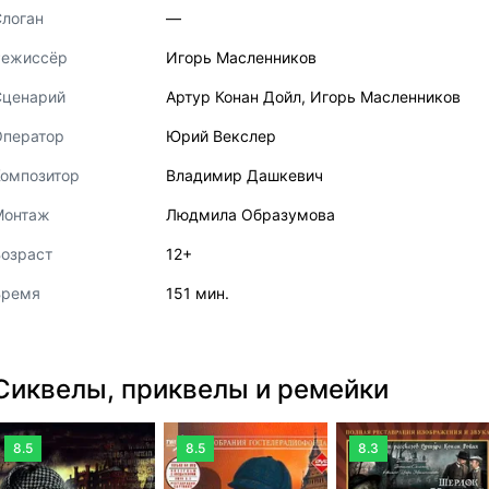
логан
—
Режиссёр
Игорь Масленников
Сценарий
Артур Конан Дойл
,
Игорь Масленников
Оператор
Юрий Векслер
Композитор
Владимир Дашкевич
Монтаж
Людмила Образумова
озраст
12+
Время
151 мин.
Сиквелы, приквелы и ремейки
8.5
8.5
8.3