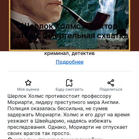
Шерлок Холмс и доктор
Ватсон: Смертельная схватка
1980
криминал, детектив
Подробнее
Моя оценка
Буду смотреть
Поделиться
Шерлок Холмс противостоит профессору
Мориарти, лидеру преступного мира Англии.
Полиция оказалась бессильна, не сумев
задержать Мориарти. Холмс и его друг на время
уезжают в Швейцарию, надеясь избежать
преследования. Однако, Мориарти не отпускает
своих врагов так просто.