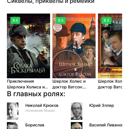
Сиквелы, приквелы и ремейки
8.5
8.5
8.3
Приключения
Шерлок Холмс и
Шерлок Холмс 
Шерлока Холмса и
доктор Ватсон:
доктор Ватсон:
В главных ролях:
доктора Ватсона:
Знакомство (1979)
Кровавая надп
Собака Баскервилей
(1979)
(1981)
Николай Крюков
Юрий Эллер
полковник Моран
Борислав
Василий Ливанов