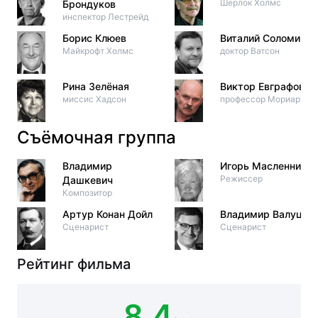
Шерлок Холмс
Брондуков
инспектор Лестрейд
Борис Клюев
Виталий Соломин
Майкрофт Холмс
доктор Ватсон
Рина Зелёная
Виктор Евграфов
миссис Хадсон
профессор Мориарти
Съёмочная группа
Владимир
Игорь Масленников
Режиссер
Дашкевич
Композитор
Артур Конан Дойл
Владимир Валуцки
Сценарист
Сценарист
Рейтинг фильма
8.4