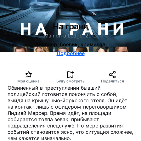
На грани
Man on a Ledge, 2012
триллер, боевик, криминал
Подробнее
Моя оценка
Буду смотреть
Поделиться
Обвинённый в преступлении бывший
полицейский готовится покончить с собой,
выйдя на крышу нью-йоркского отеля. Он идёт
на контакт лишь с офицером-переговорщиком
Лидией Мерсер. Время идёт, на площади
собирается толпа зевак, прибывают
подразделения спецслужб. По мере развития
событий становится ясно, что ситуация сложнее,
чем кажется изначально.