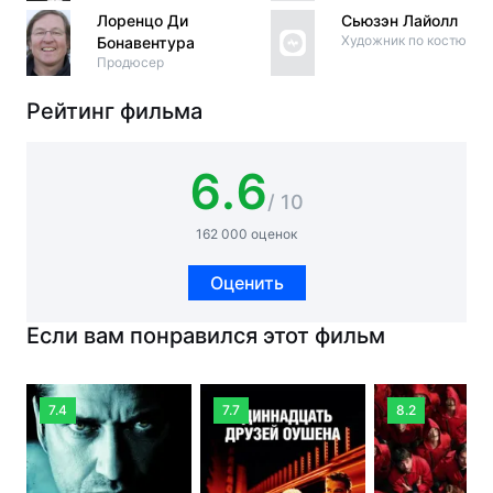
Лоренцо Ди
Сьюзэн Лайолл
Художник по костюма
Бонавентура
Продюсер
Рейтинг фильма
6.6
/ 10
162 000 оценок
Оценить
Если вам понравился этот фильм
7.4
7.7
8.2