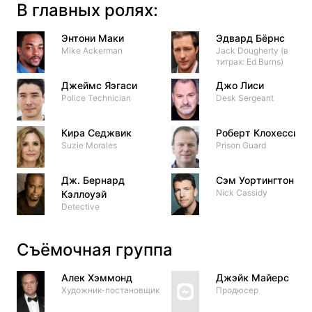
В главных ролях:
Энтони Маки
Эдвард Бёрнс
Mike Ackerman
Jack Dougherty (в
титрах: Ed Burns)
Джеймс Яэгаси
Джо Лиси
Police Technician
Desk Sergeant
Кира Седжвик
Роберт Клохесси
Suzie Morales
Prison Guard
Дж. Бернард
Сэм Уортингтон
Nick Cassidy
Кэллоуэй
Detective
Съёмочная группа
Алек Хэммонд
Джэйк Майерс
Художник-постановщик
Продюсер