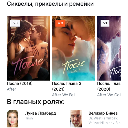
Сиквелы, приквелы и ремейки
5.3
4.8
5.1
После (2019)
После. Глава 3
После. Глава 2
After
(2021)
(2020)
After We Fell
After We Collide
В главных ролях:
Луиза Ломбард
Велизар Бинев
Trish
Dr. West (в титрах:
Velizar Nikolaev Biney)