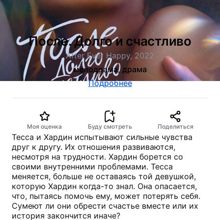
После. Долго и счастливо
After Ever Happy, 2022
мелодрама, драма
Подробнее
Моя оценка
Буду смотреть
Поделиться
Тесса и Хардин испытывают сильные чувства
друг к другу. Их отношения развиваются,
несмотря на трудности. Хардин борется со
своими внутренними проблемами. Тесса
меняется, больше не оставаясь той девушкой,
которую Хардин когда-то знал. Она опасается,
что, пытаясь помочь ему, может потерять себя.
Сумеют ли они обрести счастье вместе или их
история закончится иначе?