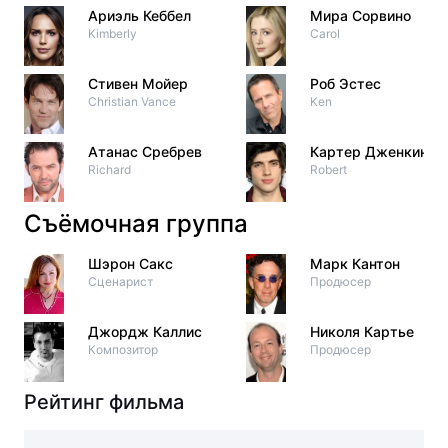
Ариэль Кеббел
Мира Сорвино
Kimberly
Carol
Стивен Мойер
Роб Эстес
Christian Vance
Ken
Атанас Сребрев
Картер Дженкинс
Richard
Robert
Съёмочная группа
Шэрон Сакс
Марк Кантон
Сценарист
Продюсер
Джордж Каллис
Николя Картье
Композитор
Продюсер
Рейтинг фильма