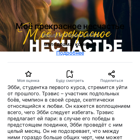
Моё прекрасное несчастье
Beautiful Disaster, 2022
мелодрама, комедия
Подробнее
Моя оценка
Буду смотреть
Поделиться
Эбби, студентка первого курса, стремится уйти
от прошлого. Трэвис – участник подпольных
боёв, чемпион в своей среде, скептически
относящийся к любви. Он кажется воплощением
всего, чего Эбби следует избегать. Трэвис
предлагает ей пари: в случае его победы в
предстоящем поединке, Эбби проведёт с ним
целый месяц. Он не подозревает, что между
ними гораздо больше общих черт, чем может