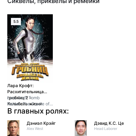
Сиквелы, приквелы и ремейки
5.5
Лара Крофт:
Расхитительница
гробниц 2 –
Lara Croft Tomb
Колыбель жизни
Raider: The Cradle of
В главных ролях:
(2003)
Life
Дэниэл Крэйг
Дэвид К.С. Це
Alex West
Head Laborer