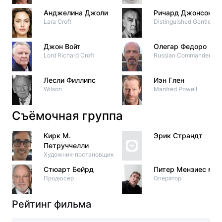
Анджелина Джоли
Ричард Джонсон
Lara Croft
Distinguished Gentlema
Джон Войт
Олегар Федоро
Lord Richard Croft
Russian Commander
Лесли Филлипс
Иэн Глен
Wilson
Manfred Powell
Съёмочная группа
Кирк М.
Эрик Страндт
Петруччелли
Художник-постановщик
Стюарт Бейрд
Питер Мензиес мл.
Продюсер
Оператор
Рейтинг фильма