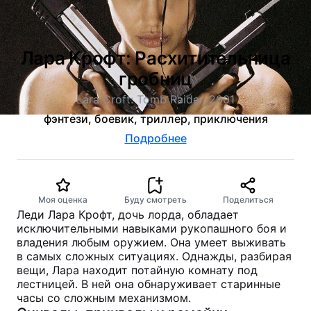
Лара Крофт: Расхитительница
гробниц
Lara Croft: Tomb Raider, 2001
фэнтези, боевик, триллер, приключения
Подробнее
Моя оценка
Буду смотреть
Поделиться
Леди Лара Крофт, дочь лорда, обладает
исключительными навыками рукопашного боя и
владения любым оружием. Она умеет выживать
в самых сложных ситуациях. Однажды, разбирая
вещи, Лара находит потайную комнату под
лестницей. В ней она обнаруживает старинные
часы со сложным механизмом.