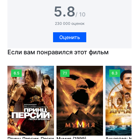
5.8
/ 10
230 000 оценок
Оценить
Если вам понравился этот фильм
6.5
7.1
6.3
Принц Персии: Пески
Мумия (1999)
Анчартед: На 