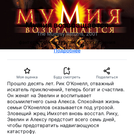
Мумия возвращается
The Mummy Returns, 2001
фэнтези, боевик, триллер, приключения
Подробнее
Моя оценка
Буду смотреть
Поделиться
Прошло десять лет. Рик О'Конелл, отважный
искатель приключений, теперь богат и счастлив.
Он женат на Эвелин и воспитывает
восьмилетнего сына Алекса. Спокойная жизнь
семьи О'Конеллов оказывается под угрозой.
Зловещий жрец Имхотеп вновь восстал. Рику,
Эвелин и Алексу предстоит всего семь дней,
чтобы предотвратить надвигающуюся
катастрофу.