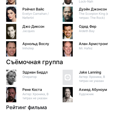
Lock-Nah
Рэйчел Вайс
Дуэйн Джонсон
Evelyn Carnahan /
The Scorpion King (в
Nefertiri
титрах: The Rock)
Джо Диксон
Одед Фер
Jacques
Ardeth Bay
Арнольд Вослу
Алан Армстронг
Imhotep
Mr. Hafez
Съёмочная группа
Эдриан Биддл
Jake Lanning
Оператор
Актер: Хроника, В
титрах не указан
Рене Коста
Ахмед Абуноум
Актер: Хроника, В
Художник
титрах не указан
Рейтинг фильма