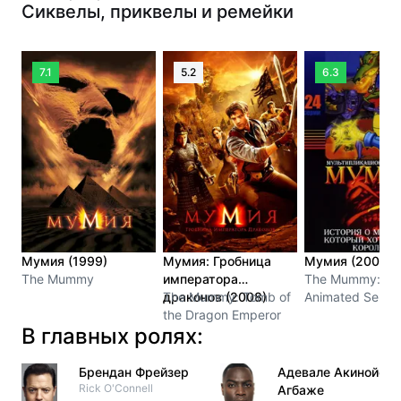
Сиквелы, приквелы и ремейки
7.1
5.2
6.3
Мумия (1999)
Мумия: Гробница
Мумия (2001)
The Mummy
императора
The Mummy: Th
драконов (2008)
The Mummy: Tomb of
Animated Series
the Dragon Emperor
В главных ролях:
Брендан Фрейзер
Адевале Акинойе-
Rick O'Connell
Агбаже