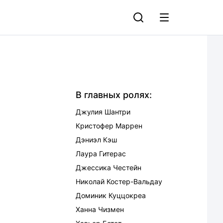
В главных ролях:
Джулия Шантри
Кристофер Маррен
Дэниэл Кэш
Лаура Гитерас
Джессика Честейн
Николай Костер-Вальдау
Доминик Куццокреа
Ханна Чизмен