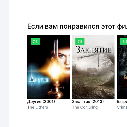
Если вам понравился этот ф
7.6
7.5
6.
Другие (2001)
Заклятие (2013)
Багр
The Others
The Conjuring
Crim