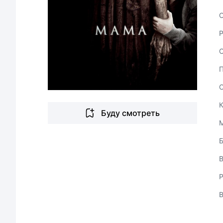
С
Буду смотреть
В
Р