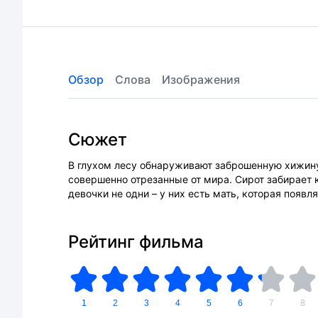
Обзор
Слова
Изображения
Сюжет
В глухом лесу обнаруживают заброшенную хижину, 
совершенно отрезанные от мира. Сирот забирает 
девочки не одни – у них есть мать, которая появл
Рейтинг фильма
1
2
3
4
5
6
7
8