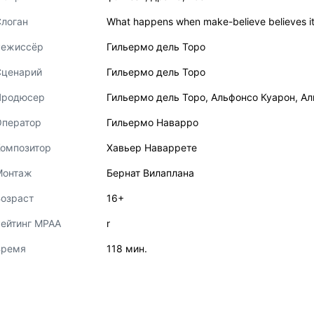
логан
What happens when make-believe believes it'
Режиссёр
Гильермо дель Торо
Сценарий
Гильермо дель Торо
Продюсер
Гильермо дель Торо
,
Альфонсо Куарон
,
Ал
Оператор
Гильермо Наварро
Композитор
Хавьер Наваррете
Монтаж
Бернат Вилаплана
озраст
16+
ейтинг MPAA
r
Время
118 мин.