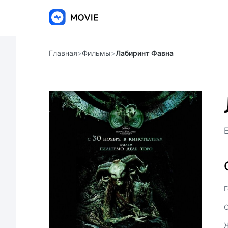
Главная
>
Фильмы
>
Лабиринт Фавна
E
Г