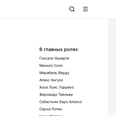
В главных ролях:
Гонсало Уриарте
Маноло Соло
Марибель Верду
Алекс Ангуло
Хосе Луис Торрихо
Фернандо Тиельве
Себастьян Харо Алонсо
Серхи Лопес