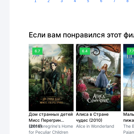
1
2
3
4
5
6
7
8
Если вам понравился этот ф
6.7
6.4
7.7
Дом странных детей
Алиса в Стране
Маль
Мисс Перегрин
чудес (2010)
пижа
(2016)
Miss Peregrine's Home
Alice in Wonderland
The B
for Peculiar Children
Paja