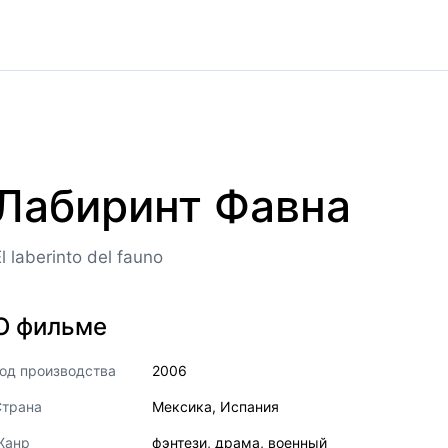
Лабиринт Фавна
l laberinto del fauno
О фильме
од производства
2006
Страна
Мексика
,
Испания
Жанр
фэнтези
,
драма
,
военный