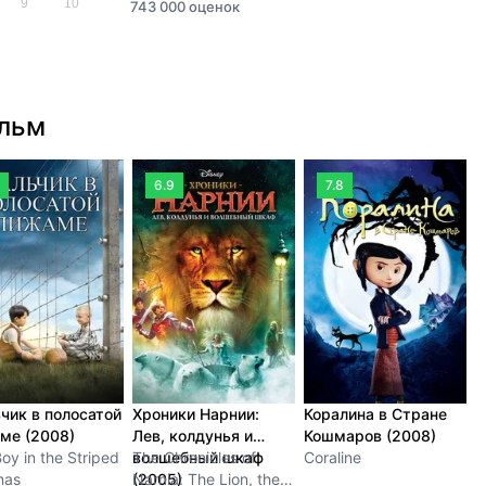
9
10
743 000 оценок
ильм
6.9
7.8
чик в полосатой
Хроники Нарнии:
Коралина в Стране
М
ме (2008)
Лев, колдунья и
Кошмаров (2008)
(
oy in the Striped
волшебный шкаф
The Chronicles of
Coraline
B
mas
(2005)
Narnia: The Lion, the