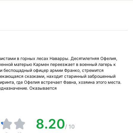
шистами в горных лесах Наварры. Десятилетняя Офелия,
менной матерью Кармен переезжает в военный лагерь к
 и беспощадный офицер армии Франко, стремится
влекающаяся сказками, находит старинный заброшенный
иринта, где Офелия встречает Фавна, хозяина этого места.
редназначение. Оказывается
8.20
/
10