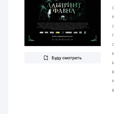
С
Буду смотреть
В
Р