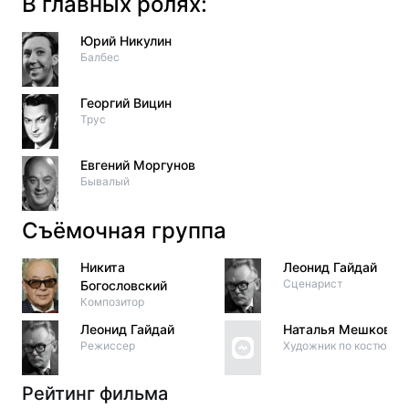
В главных ролях:
Юрий Никулин
Балбес
Георгий Вицин
Трус
Евгений Моргунов
Бывалый
Съёмочная группа
Никита
Леонид Гайдай
Сценарист
Богословский
Композитор
Леонид Гайдай
Наталья Мешкова
Режиссер
Художник по костюма
Рейтинг фильма