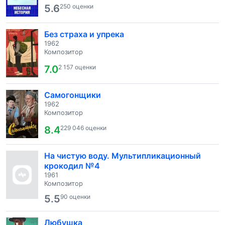
5.6
250 оценки
Без страха и упрека
1962
Композитор
7.0
2 157 оценки
Самогонщики
1962
Композитор
8.4
229 046 оценки
На чистую воду. Мультипликационный
крокодил №4
1961
Композитор
5.5
90 оценки
Любушка