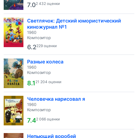
7.0
2 432 оценки
Светлячок: Детский юмористический
киножурнал №1
1960
Композитор
6.2
229 оценки
Разные колеса
1960
Композитор
8.1
21 204 оценки
Человечка нарисовал я
1960
Композитор
7.4
2 066 оценки
Непьющий воробей