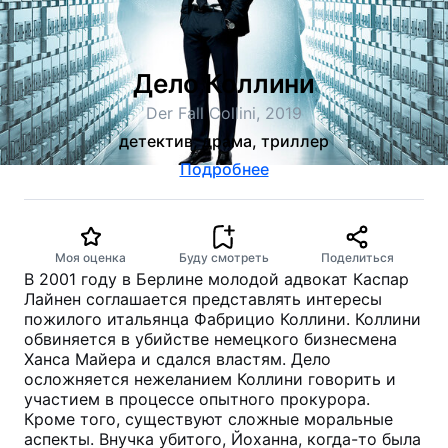
Дело Коллини
Der Fall Collini, 2019
детектив, драма, триллер
Подробнее
Моя оценка
Буду смотреть
Поделиться
В 2001 году в Берлине молодой адвокат Каспар
Лайнен соглашается представлять интересы
пожилого итальянца Фабрицио Коллини. Коллини
обвиняется в убийстве немецкого бизнесмена
Ханса Майера и сдался властям. Дело
осложняется нежеланием Коллини говорить и
участием в процессе опытного прокурора.
Кроме того, существуют сложные моральные
аспекты. Внучка убитого, Йоханна, когда-то была