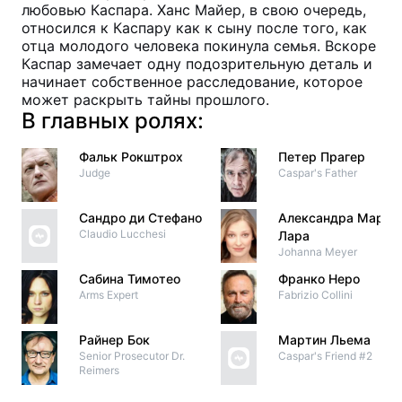
любовью Каспара. Ханс Майер, в свою очередь,
относился к Каспару как к сыну после того, как
отца молодого человека покинула семья. Вскоре
Каспар замечает одну подозрительную деталь и
начинает собственное расследование, которое
может раскрыть тайны прошлого.
В главных ролях:
Фальк Рокштрох
Петер Прагер
Judge
Caspar's Father
Сандро ди Стефано
Александра Мария
Claudio Lucchesi
Лара
Johanna Meyer
Сабина Тимотео
Франко Неро
Arms Expert
Fabrizio Collini
Райнер Бок
Мартин Льема
Senior Prosecutor Dr.
Caspar's Friend #2
Reimers