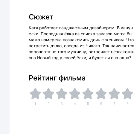
Сюжет
Катя работает ландшафтным дизайнером. В канун 
елки. Последняя ёлка из списка заказов могла бы
мама намерена познакомить дочь с женихом. Что
встретить дядю, соседа из Чикаго. Так начинаетс
аэропорта не того мужчину, встречает незнакомца
она Новый год у своей ёлки, и будет ли она одна?
Рейтинг фильма
1
2
3
4
5
6
7
8