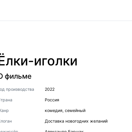
Ёлки-иголки
О фильме
од производства
2022
Страна
Россия
Жанр
комедия
,
семейный
логан
Доставка новогодних желаний
Режиссёр
Александр Баршак