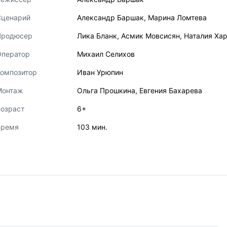
Сценарий
Александр Баршак
,
Марина Ломтева
Продюсер
Лика Бланк
,
Асмик Мовсисян
,
Наталия Ха
Оператор
Михаил Селихов
Композитор
Иван Урюпин
Монтаж
Ольга Прошкина
,
Евгения Бахарева
озраст
6+
Время
103 мин.