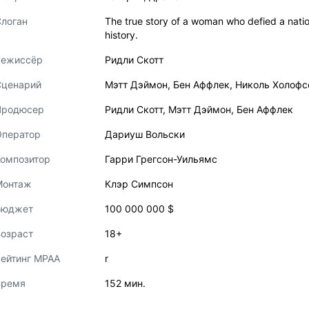
логан
The true story of a woman who defied a nat
history.
Режиссёр
Ридли Скотт
Сценарий
Мэтт Дэймон
,
Бен Аффлек
,
Николь Холофс
Продюсер
Ридли Скотт
,
Мэтт Дэймон
,
Бен Аффлек
Оператор
Дариуш Вольски
Композитор
Гарри Грегсон-Уильямс
Монтаж
Клэр Симпсон
Бюджет
100 000 000 $
озраст
18+
ейтинг MPAA
r
Время
152 мин.