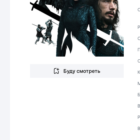
С
Буду смотреть
В
Р