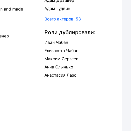
Адам Драйвер
Адам Гудвин
ion and made
Всего актеров:
58
Роли дублировали:
енер
Иван Чабан
Елизавета Чабан
Максим Сергеев
Анна Слынько
Анастасия Лазо