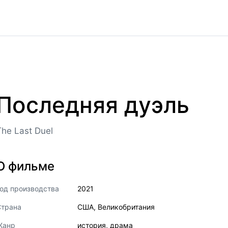
Последняя дуэль
The Last Duel
О фильме
од производства
2021
Страна
США
,
Великобритания
Жанр
история
,
драма