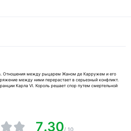
ка. Отношения между рыцарем Жаном де Карружем и его
ряжение между ними перерастает в серьезный конфликт.
анции Карла VI. Король решает спор путем смертельной
7.30
/
10