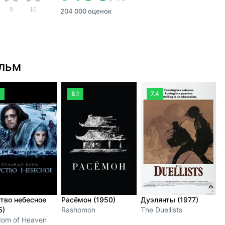
9
10
204 000 оценок
ильм
3
8.1
7.4
тво небесное
Расёмон (1950)
Дуэлянты (1977)
5)
Rashomon
The Duellists
dom of Heaven