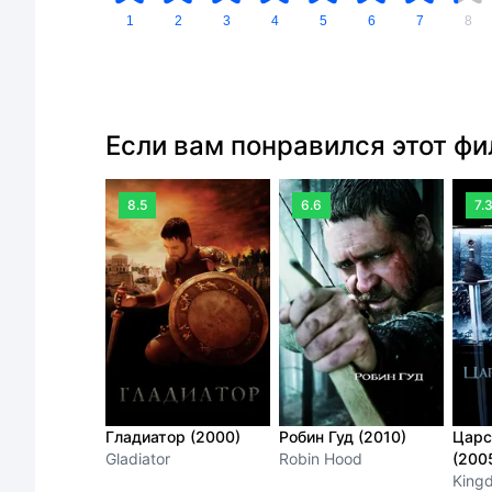
1
2
3
4
5
6
7
8
Если вам понравился этот ф
8.5
6.6
7.
Гладиатор (2000)
Робин Гуд (2010)
Царс
Gladiator
Robin Hood
(200
King