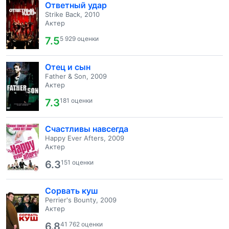
Ответный удар
Strike Back, 2010
Актер
7.5
5 929 оценки
Отец и сын
Father & Son, 2009
Актер
7.3
181 оценки
Счастливы навсегда
Happy Ever Afters, 2009
Актер
6.3
151 оценки
Сорвать куш
Perrier's Bounty, 2009
Актер
6.8
41 762 оценки