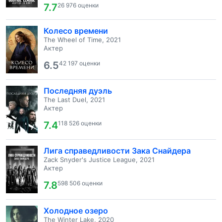
7.7
26 976 оценки
Колесо времени
The Wheel of Time, 2021
Актер
6.5
42 197 оценки
Последняя дуэль
The Last Duel, 2021
Актер
7.4
118 526 оценки
Лига справедливости Зака Снайдера
Zack Snyder's Justice League, 2021
Актер
7.8
598 506 оценки
Холодное озеро
The Winter Lake, 2020