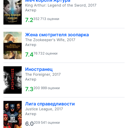
Меч короля Артура
King Arthur: Legend of the Sword, 2017
Актер
7.2
352 713 оценки
Жена смотрителя зоопарка
The Zookeeper's Wife, 2017
Актер
7.4
76 732 оценки
Иностранец
The Foreigner, 2017
Актер
7.3
200 999 оценки
Лига справедливости
Justice League, 2017
Актер
6.0
209 541 оценки