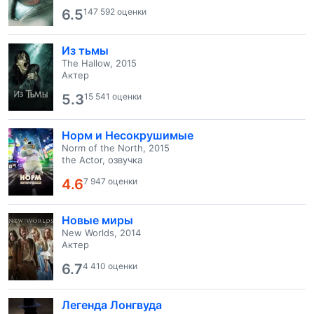
6.5
147 592 оценки
Из тьмы
The Hallow, 2015
Актер
5.3
15 541 оценки
Норм и Несокрушимые
Norm of the North, 2015
the Actor, озвучка
4.6
7 947 оценки
Новые миры
New Worlds, 2014
Актер
6.7
4 410 оценки
Легенда Лонгвуда