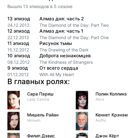
Вышло
13
эпизодов
в
5
сезоне
13
эпизод
Алмаз дня: часть 2
24.12.2012
The Diamond of the Day: Part Two
12
эпизод
Алмаз дня: часть 1
22.12.2012
The Diamond of the Day: Part One
11
эпизод
Рисунок тьмы
15.12.2012
The Drawing of the Dark
10
эпизод
Доброта незнакомцев
08.12.2012
The Kindness of Strangers
9
эпизод
От всего сердца
01.12.2012
With All My Heart
В главных ролях:
Сара Пэриш
Полин Коллинз
Lady Catrina
Alice
Мишель Райан
Кеннет Крэнэм
Nimueh
Aulfric
Филип Дэвис
Джон Хёрт