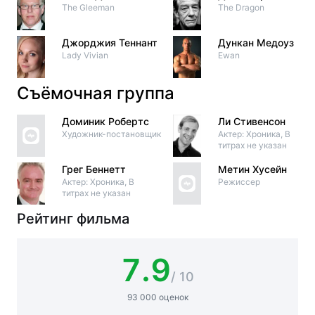
The Gleeman
The Dragon
Джорджия Теннант
Дункан Медоуз
Lady Vivian
Ewan
Съёмочная группа
Доминик Робертс
Ли Стивенсон
Художник-постановщик
Актер: Хроника, В
титрах не указан
Грег Беннетт
Метин Хусейн
Актер: Хроника, В
Режиссер
титрах не указан
Рейтинг фильма
7.9
/ 10
93 000 оценок