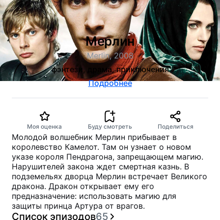
Мерлин
Merlin, 2008
фэнтези, драма, приключения
Подробнее
Моя оценка
Буду смотреть
Поделиться
Молодой волшебник Мерлин прибывает в
королевство Камелот. Там он узнает о новом
указе короля Пендрагона, запрещающем магию.
Нарушителей закона ждет смертная казнь. В
подземельях дворца Мерлин встречает Великого
дракона. Дракон открывает ему его
предназначение: использовать магию для
защиты принца Артура от врагов.
Список эпизодов
65