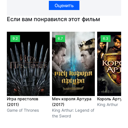
Оценить
Если вам понравился этот фильм
9.2
6.7
6.3
Игра престолов
Меч короля Артура
Король Артур 
(2011)
(2017)
King Arthur
Game of Thrones
King Arthur: Legend of
the Sword