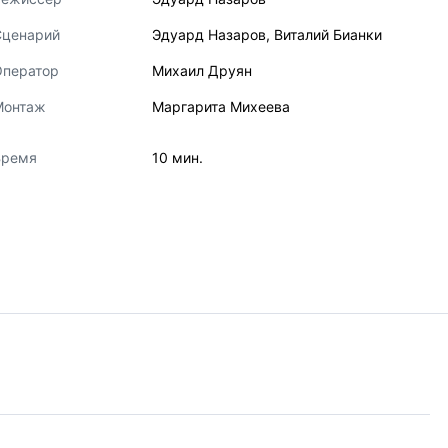
Сценарий
Эдуард Назаров
,
Виталий Бианки
Оператор
Михаил Друян
Монтаж
Маргарита Михеева
Время
10 мин.