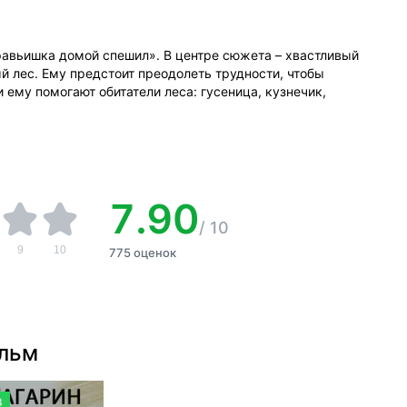
равьишка домой спешил». В центре сюжета – хвастливый
й лес. Ему предстоит преодолеть трудности, чтобы
 ему помогают обитатели леса: гусеница, кузнечик,
7.90
/
10
9
10
775 оценок
ильм
8