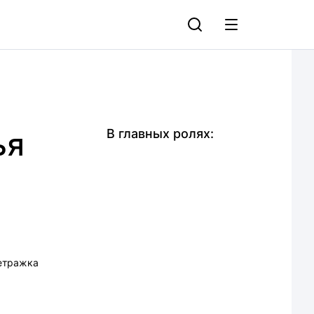
ья
В главных ролях:
етражка