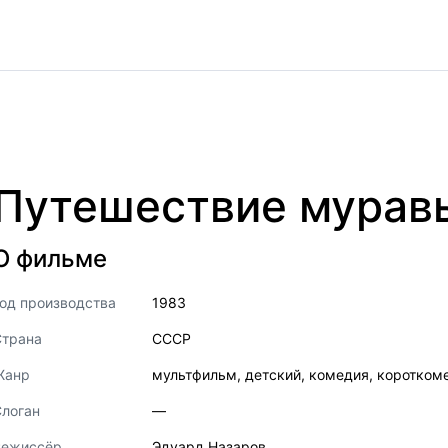
Путешествие мурав
О фильме
од производства
1983
Страна
СССР
Жанр
мультфильм
,
детский
,
комедия
,
коротком
логан
—
Режиссёр
Эдуард Назаров