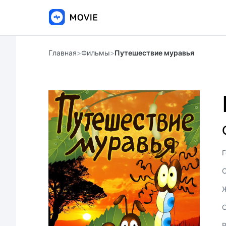
Главная
>
Фильмы
>
Путешествие муравья
Г
С