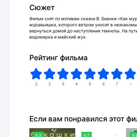
Сюжет
Фильм снят по мотивам сказки В. Бианки «Как му
муравьишка, которого ветром уносит в незнакомы
вернуться домой до наступления темноты. На пути
водомерка и майский жук.
Рейтинг фильма
1
2
3
4
5
6
7
8
Если вам понравился этот ф
8.3
6.7
6.