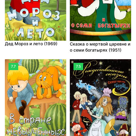
Дед Мороз и лето (1969)
Сказка о мертвой царевне и
о семи богатырях (1951)
7.7
7.5