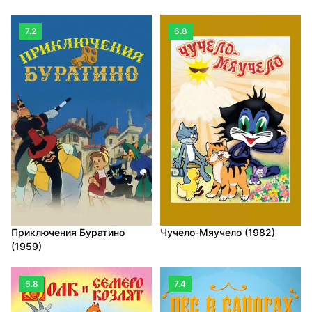
7.2
6.8
Приключения Буратино
Чучело-Мяучело (1982)
(1959)
6.8
7.4