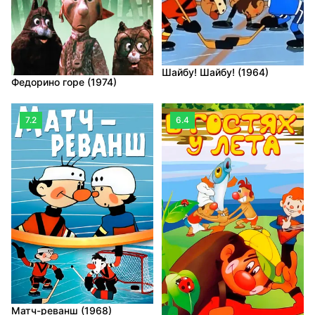
Шайбу! Шайбу! (1964)
Федорино горе (1974)
7.2
6.4
Матч-реванш (1968)