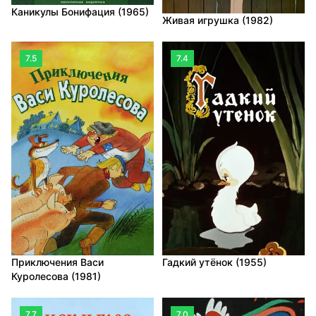
Каникулы Бонифация (1965)
Живая игрушка (1982)
7.5
7.4
Приключения Васи
Гадкий утёнок (1955)
Куролесова (1981)
7.7
7.0