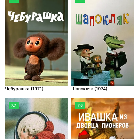
Чебурашка (1971)
Шапокляк (1974)
7.7
7.6