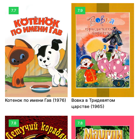
7.7
7.9
Котенок по имени Гав (1976)
Вовка в Тридевятом
царстве (1965)
7.8
7.8