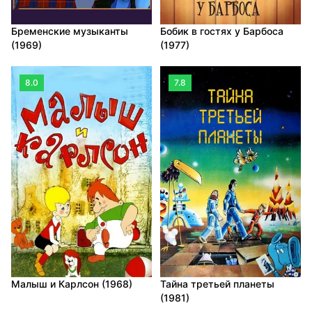
Бременские музыканты
Бобик в гостях у Барбоса
(1969)
(1977)
8.0
7.8
Малыш и Карлсон (1968)
Тайна третьей планеты
(1981)