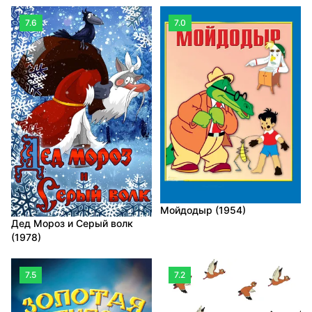
7.6
7.0
Мойдодыр (1954)
Дед Мороз и Серый волк
(1978)
7.5
7.2