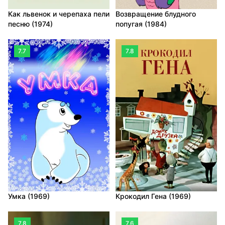
Как львенок и черепаха пели
Возвращение блудного
песню (1974)
попугая (1984)
7.7
7.8
Умка (1969)
Крокодил Гена (1969)
7.8
7.6