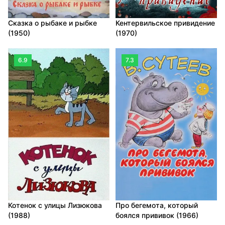
Кентервильское привидение
Сказка о рыбаке и рыбке
(1970)
(1950)
6.9
7.3
Котенок с улицы Лизюкова
Про бегемота, который
(1988)
боялся прививок (1966)