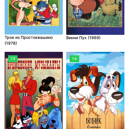
Трое из Простоквашино
Винни Пух (1969)
(1978)
7.9
7.8