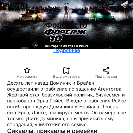
Форсаж 10
Fast X, 2023
боевик, криминал
Подробнее
Моя оценка
Буду смотреть
Поделиться
Десять лет назад Доминик и Брайан
осуществили ограбление по заданию Агентства.
Жертвой стал бразильский политик, бизнесмен и
наркобарон Эрна Рейес. В ходе ограбления Рейес
погиб, преследуя Доминика и Брайана. Теперь
сын Эрна, Данте, планирует месть. Он намерен не
только убить Доминика, но и причинить ему
страдания, уничтожив его семью.
Сиквелы, приквелы и ремейки