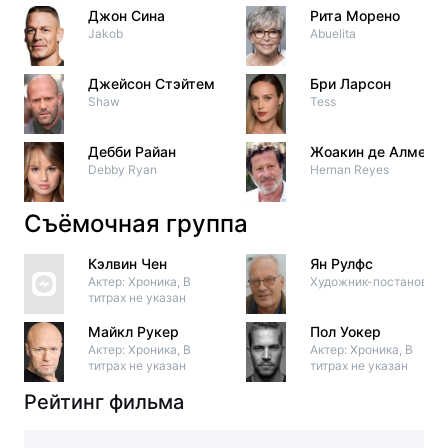
Джон Сина
Рита Морено
Jakob
Abuelita
Джейсон Стэйтем
Бри Ларсон
Shaw
Tess
Дебби Райан
Жоакин де Алмейд
Debby Ryan
Hernan Reyes
Съёмочная группа
Кэлвин Чен
Ян Рулфс
Актер: Хроника, В
Художник-постановщи
титрах не указан
Майкл Рукер
Пол Уокер
Актер: Хроника, В
Актер: Хроника, В
титрах не указан
титрах не указан
Рейтинг фильма