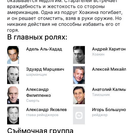
оказывается недолгим. Старателей встречает
враждебность и жестокость со стороны
американцев. Одна из подруг Хоакина погибает,
и он решает отомстить, взяв в руки оружие. Но
никакие действия не способны избавить его от
горя.
В главных ролях:
Адель Аль-Хадад
Андрей Харитонов
Хоакин
Эдуард Марцевич
Алексей Михайлов
шарманщик
Александр
Анатолий Калмыко
Тамошник
Филиппенко
Смерть
Александр Яковлев
Игорь Большунов
глава рейнджеров
рейджер
Съёмочная группа