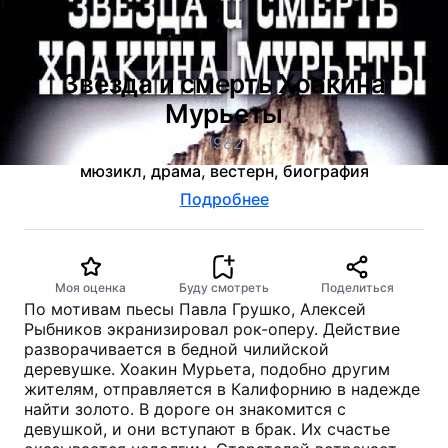
Звезда и смерть Хоакина
Мурьеты
1982
мюзикл, драма, вестерн, биография
Подробнее
Моя оценка
Буду смотреть
Поделиться
По мотивам пьесы Павла Грушко, Алексей
Рыбников экранизировал рок-оперу. Действие
разворачивается в бедной чилийской
деревушке. Хоакин Мурьета, подобно другим
жителям, отправляется в Калифорнию в надежде
найти золото. В дороге он знакомится с
девушкой, и они вступают в брак. Их счастье