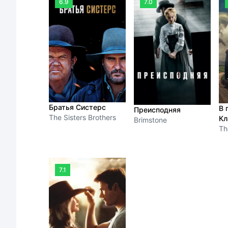
6.9
7.0
Братья Систерс
В 
Преисподняя
The Sisters Brothers
Кл
Brimstone
Th
7.1