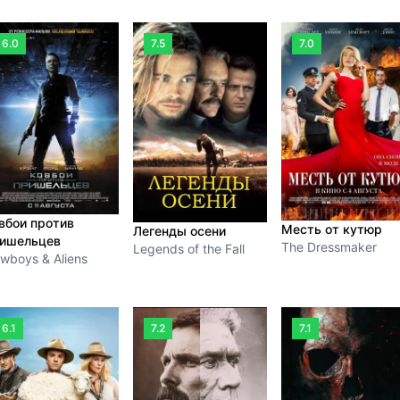
6.0
7.5
7.0
вбои против
Месть от кутюр
Легенды осени
ишельцев
The Dressmaker
Legends of the Fall
wboys & Aliens
6.1
7.2
7.1