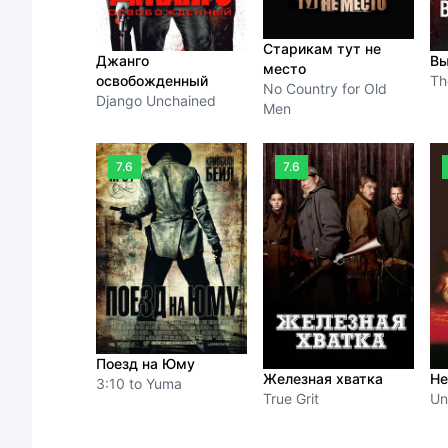
Старикам тут не
Джанго
В
место
освобожденный
Th
No Country for Old
Django Unchained
Men
7.6
7.6
Поезд на Юму
Железная хватка
Не
3:10 to Yuma
True Grit
Un