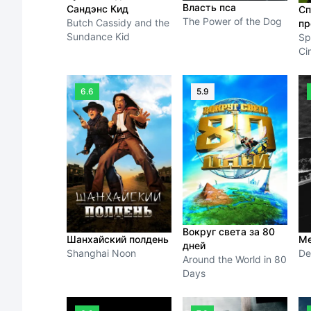
Власть пса
Сандэнс Кид
Сп
The Power of the Dog
Butch Cassidy and the
пр
Sundance Kid
Spi
Ci
6.6
5.9
Вокруг света за 80
Шанхайский полдень
Ме
дней
Shanghai Noon
De
Around the World in 80
Days