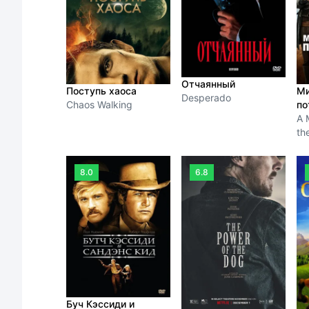
Отчаянный
Поступь хаоса
Ми
Desperado
Chaos Walking
по
A 
th
8.0
6.8
Буч Кэссиди и