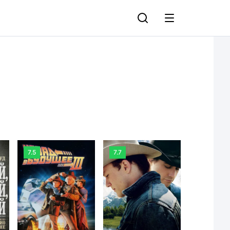
7.5
7.7