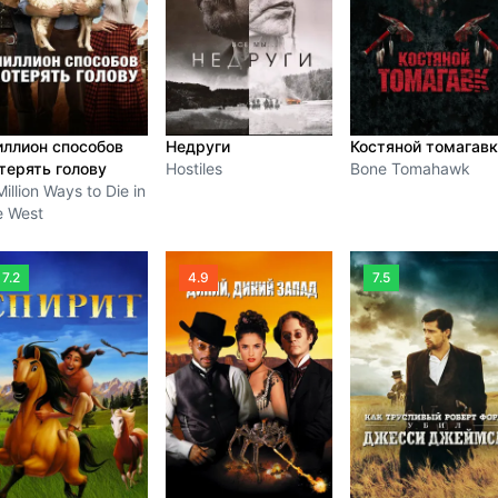
ллион способов
Недруги
Костяной томагав
терять голову
Hostiles
Bone Tomahawk
Million Ways to Die in
e West
7.2
4.9
7.5