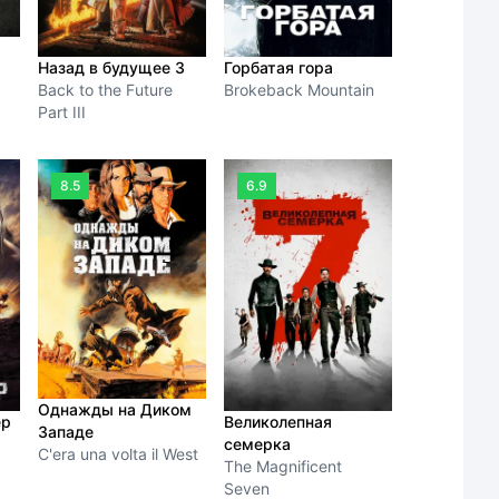
Назад в будущее 3
Горбатая гора
Back to the Future
Brokeback Mountain
Part III
8.5
6.9
Однажды на Диком
ер
Великолепная
Западе
семерка
C'era una volta il West
The Magnificent
Seven