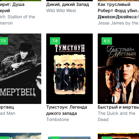
ирит: Душа
Дикий, дикий Запад
Как трусливый
ерий
Wild Wild West
Роберт Форд убил
rit: Stallion of the
Джесси Джеймса
The Assassination o
marron
Jesse James by the
Coward Robert Ford
7.5
7.8
6.5
ртвец
Тумстоун: Легенда
Быстрый и мертв
ad Man
дикого запада
The Quick and the
Tombstone
Dead