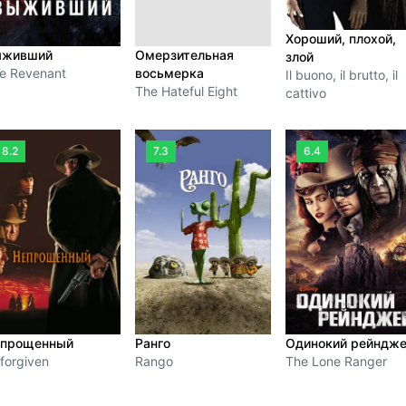
Хороший, плохой,
ыживший
Омерзительная
злой
e Revenant
восьмерка
Il buono, il brutto, il
The Hateful Eight
cattivo
8.2
7.3
6.4
прощенный
Ранго
Одинокий рейндж
forgiven
Rango
The Lone Ranger