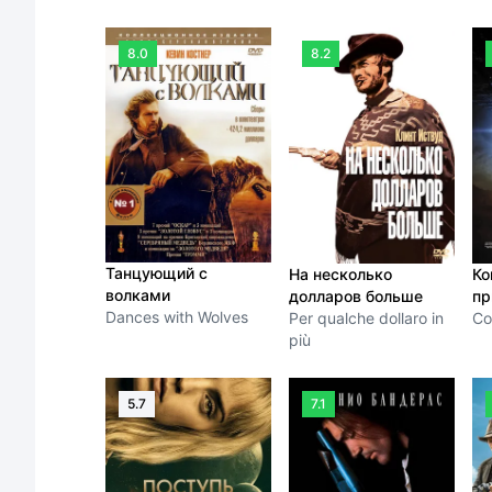
8.0
8.2
Танцующий с
На несколько
Ко
волками
долларов больше
пр
Dances with Wolves
Per qualche dollaro in
Co
più
5.7
7.1