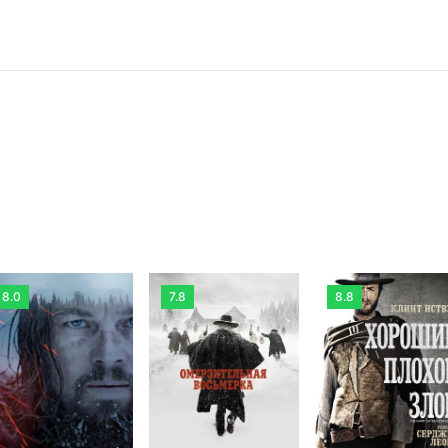
8.0
7.8
8.8