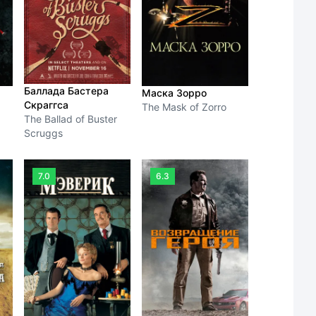
Баллада Бастера
Маска Зорро
к
Скраггса
The Mask of Zorro
The Ballad of Buster
Scruggs
7.0
6.3