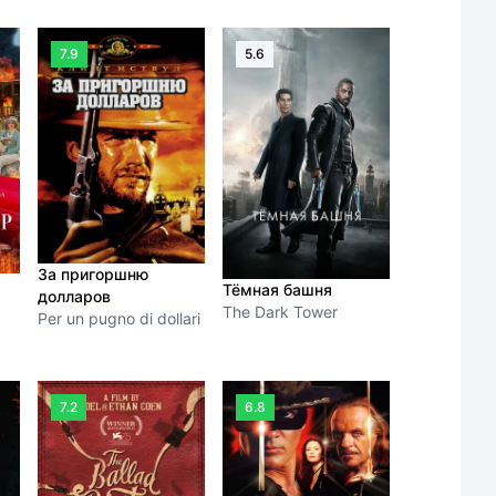
7.9
5.6
За пригоршню
Тёмная башня
долларов
The Dark Tower
Per un pugno di dollari
7.2
6.8