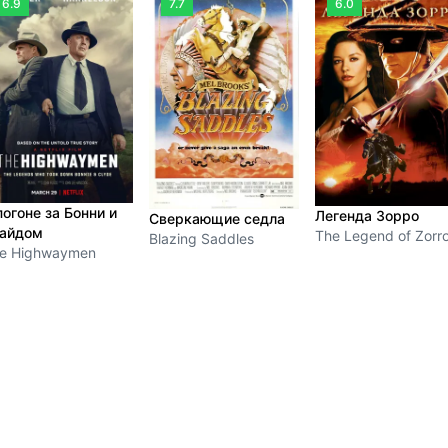
6.9
7.7
6.0
погоне за Бонни и
Легенда Зорро
Сверкающие седла
айдом
The Legend of Zorr
Blazing Saddles
e Highwaymen