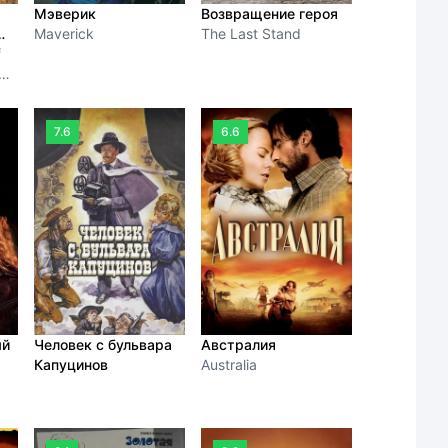
Мэверик
Возвращение героя
Maverick
The Last Stand
f
7.6
6.6
ый
Человек с бульвара
Австралия
Капуцинов
Australia