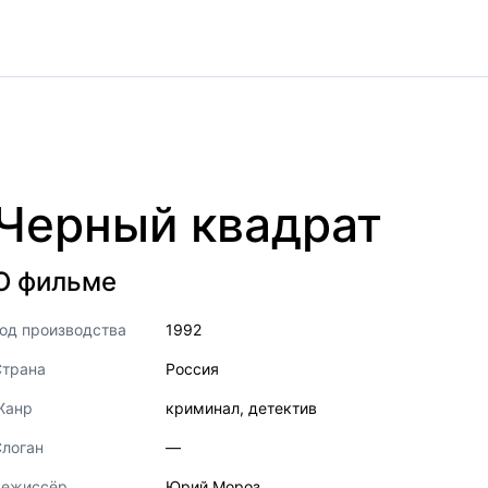
Черный квадрат
О фильме
од производства
1992
Страна
Россия
Жанр
криминал
,
детектив
логан
—
Режиссёр
Юрий Мороз