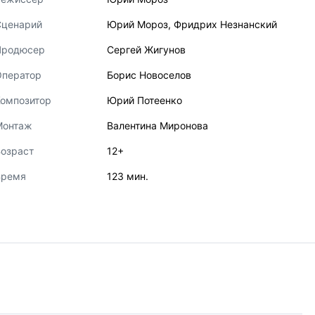
Сценарий
Юрий Мороз
,
Фридрих Незнанский
Продюсер
Сергей Жигунов
Оператор
Борис Новоселов
Композитор
Юрий Потеенко
Монтаж
Валентина Миронова
озраст
12+
Время
123 мин.