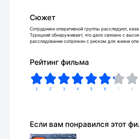
Сюжет
Сотрудники оперативной группы расследуют, каза
Турецкий обнаруживает, что дело связано с выс
расследовании сопряжен с риском для жизни опер
Рейтинг фильма
1
2
3
4
5
6
7
8
Если вам понравился этот ф