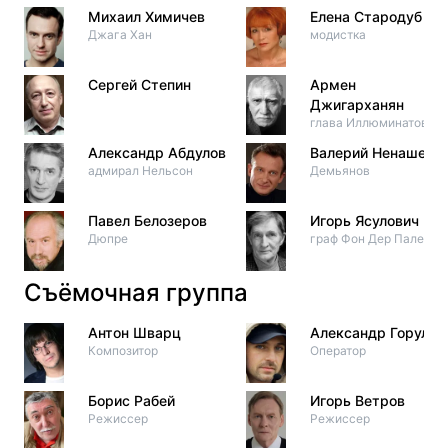
Михаил Химичев
Елена Стародуб
Джага Хан
модистка
Сергей Степин
Армен
Джигарханян
глава Иллюминатов
Александр Абдулов
Валерий Ненашев
адмирал Нельсон
Демьянов
Павел Белозеров
Игорь Ясулович
Дюпре
граф Фон Дер Пален
Съёмочная группа
Антон Шварц
Александр Горулев
Композитор
Оператор
Борис Рабей
Игорь Ветров
Режиссер
Режиссер