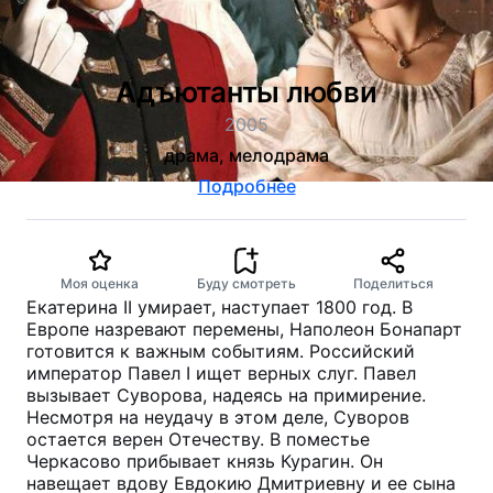
Адъютанты любви
2005
драма, мелодрама
Подробнее
Моя оценка
Буду смотреть
Поделиться
Екатерина II умирает, наступает 1800 год. В
Европе назревают перемены, Наполеон Бонапарт
готовится к важным событиям. Российский
император Павел I ищет верных слуг. Павел
вызывает Суворова, надеясь на примирение.
Несмотря на неудачу в этом деле, Суворов
остается верен Отечеству. В поместье
Черкасово прибывает князь Курагин. Он
навещает вдову Евдокию Дмитриевну и ее сына