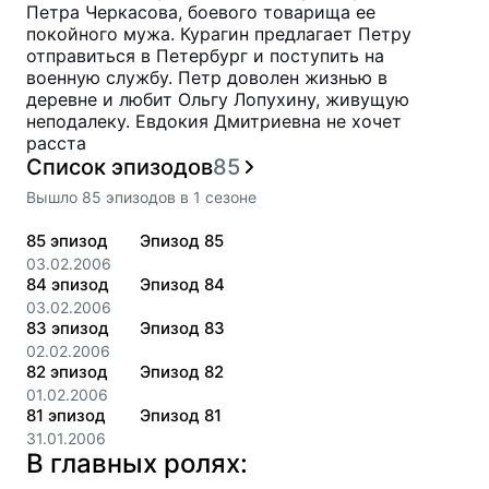
Петра Черкасова, боевого товарища ее
покойного мужа. Курагин предлагает Петру
отправиться в Петербург и поступить на
военную службу. Петр доволен жизнью в
деревне и любит Ольгу Лопухину, живущую
неподалеку. Евдокия Дмитриевна не хочет
расста
Список эпизодов
85
Вышло
85
эпизодов
в
1
сезоне
85
эпизод
Эпизод 85
03.02.2006
84
эпизод
Эпизод 84
03.02.2006
83
эпизод
Эпизод 83
02.02.2006
82
эпизод
Эпизод 82
01.02.2006
81
эпизод
Эпизод 81
31.01.2006
В главных ролях: